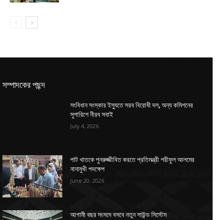
সম্পাদকের পছন্দ
সংবিধান সংস্কার ইস্যুতে সরব বিরোধী দল, অন্য কমিশনের
সুপারিশে নীরব সবাই
July 4, 2026
পাট খাতকে পুনরুজ্জীবিত করতে প্রতিমন্ত্রী শরীফুল আলমের
নানামুখী পদক্ষেপ
June 20, 2026
আগামী বছর সংসদে বসবে নতুন সাউন্ড সিস্টেম