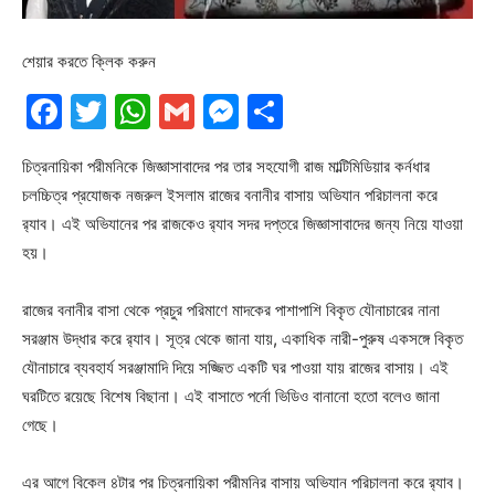
শেয়ার করতে ক্লিক করুন
Facebook
Twitter
WhatsApp
Gmail
Messenger
Share
চিত্রনায়িকা পরীমনিকে জিজ্ঞাসাবাদের পর তার সহযোগী রাজ মাল্টিমিডিয়ার কর্নধার
চলচ্চিত্র প্রযোজক নজরুল ইসলাম রাজের বনানীর বাসায় অভিযান পরিচালনা করে
র‍্যাব। এই অভিযানের পর রাজকেও র‍্যাব সদর দপ্তরে জিজ্ঞাসাবাদের জন্য নিয়ে যাওয়া
হয়।
রাজের বনানীর বাসা থেকে প্রচুর পরিমাণে মাদকের পাশাপাশি বিকৃত যৌনাচারের নানা
সরঞ্জাম উদ্ধার করে র‍্যাব। সূত্র থেকে জানা যায়, একাধিক নারী-পুরুষ একসঙ্গে বিকৃত
যৌনাচারে ব্যবহার্য সরঞ্জামাদি দিয়ে সজ্জিত একটি ঘর পাওয়া যায় রাজের বাসায়। এই
ঘরটিতে রয়েছে বিশেষ বিছানা। এই বাসাতে পর্নো ভিডিও বানানো হতো বলেও জানা
গেছে।
এর আগে বিকেল ৪টার পর চিত্রনায়িকা পরীমনির বাসায় অভিযান পরিচালনা করে র‌্যাব।