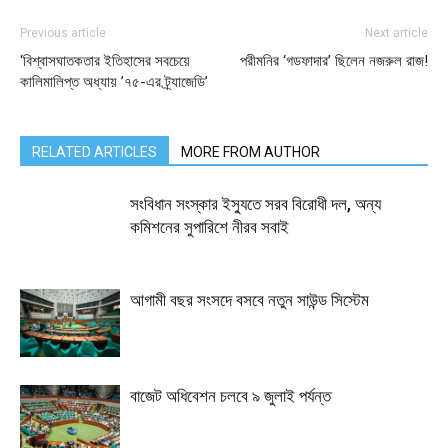
Previous article
Next article
‘বিশ্বাসঘাতকতার ইতিহাসের সবচেয়ে
পরীমনির ‘গডফাদার’ ছিলেন নজরুল রাজ!
কালিমালিপ্ত অধ্যায় ’৭৫-এর ট্র্যাজেডি’
RELATED ARTICLES
MORE FROM AUTHOR
সংবিধান সংস্কার ইস্যুতে সরব বিরোধী দল, অন্য
কমিশনের সুপারিশে নীরব সবাই
আগামী বছর সংসদে বসবে নতুন সাউন্ড সিস্টেম
বাজেট অধিবেশন চলবে ৯ জুলাই পর্যন্ত