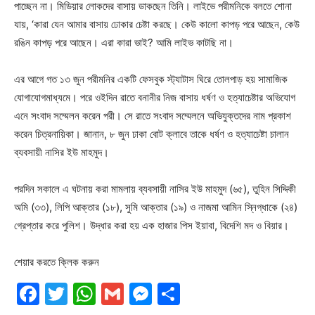
পাচ্ছেন না। মিডিয়ার লোকদের বাসায় ডাকছেন তিনি। লাইভে পরীমনিকে বলতে শোনা
যায়, ‘কারা যেন আমার বাসায় ঢোকার চেষ্টা করছে। কেউ কালো কাপড় পরে আছেন, কেউ
রঙিন কাপড় পরে আছেন। এরা কারা ভাই? আমি লাইভ কাটছি না।
এর আগে গত ১৩ জুন পরীমনির একটি ফেসবুক স্ট্যাটাস ঘিরে তোলপাড় হয় সামাজিক
যোগাযোগমাধ্যমে। পরে ওইদিন রাতে বনানীর নিজ বাসায় ধর্ষণ ও হত্যাচেষ্টার অভিযোগ
এনে সংবাদ সম্মেলন করেন পরী। সে রাতে সংবাদ সম্মেলনে অভিযুক্তদের নাম প্রকাশ
করেন চিত্রনায়িকা। জানান, ৮ জুন ঢাকা বোট ক্লাবে তাকে ধর্ষণ ও হত্যাচেষ্টা চালান
ব্যবসায়ী নাসির ইউ মাহমুদ।
পরদিন সকালে এ ঘটনায় করা মামলায় ব্যবসায়ী নাসির ইউ মাহমুদ (৬৫), তুহিন সিদ্দিকী
অমি (৩৩), লিপি আক্তার (১৮), সুমি আক্তার (১৯) ও নাজমা আমিন স্নিগ্ধাকে (২৪)
গ্রেপ্তার করে পুলিশ। উদ্ধার করা হয় এক হাজার পিস ইয়াবা, বিদেশি মদ ও বিয়ার।
শেয়ার করতে ক্লিক করুন
Facebook
Twitter
WhatsApp
Gmail
Messenger
Share