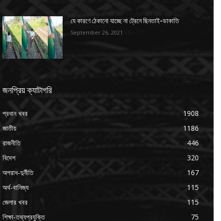
যে কারণে ঠেকানো যাচ্ছে না ট্রেনে ছিনতাই-ডাকাতি
September 26, 2021
জনপ্রিয় ক্যাটাগরি
প্রধান খবর
1908
জাতীয়
1186
রাজনীতি
446
বিদেশ
320
অপরাধ-দুর্নীতি
167
অর্থ-বানিজ্য
115
জেলার খবর
115
শিক্ষা-তথ্যপ্রযুক্তি
75