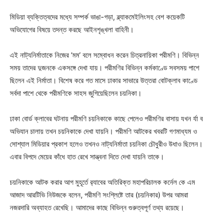
মিডিয়া ব্যক্তিত্বদের মধ্যে সম্পর্ক ভাঙা-গড়া, ব্ল্যাকমেইলিংসহ বেশ কয়েকটি
অভিযোগের বিষয়ে তদন্ত করছে আইনশৃঙ্খলা বাহিনী।
এই নাট্যনির্মাতাকে নিজের ‘মম’ বলে সম্বোধন করেন চিত্রনায়িকা পরীমণি। বিভিন্ন
সময় তাদের দুজনকে একসঙ্গে দেখা যায়। পরীমণির বিভিন্ন কর্মকাণ্ডে সবসময় পাশে
ছিলেন এই নির্মাতা। বিশেষ করে গত মাসে ঢাকার সাভারে উত্তরা বোটক্লাব কাণ্ডে
সর্বদা পাশে থেকে পরীমণিকে সাহস জুগিয়েছিলেন চয়নিকা।
ঢাকা বোর্ড ক্লাবের ঘটনায় পরীমণি চয়নিকাকে কাছে পেলেও পরীমণির বাসায় যখন র্যা ব
অভিযান চালায় তখন চয়নিকাকে দেখা যায়নি। পরীমণি আটকের খবরটি গণমাধ্যম ও
সোশ্যাল মিডিয়ার প্রকাশ হলেও তখনও নাট্যনির্মাতা চয়নিকা চৌধুরীও উধাও ছিলেন।
এবার বিপদে মেয়ের কাঁধে হাত রেখে সান্ত্বনা দিতে দেখা যায়নি তাকে।
চয়নিকাকে আটক করার আগ মুহূর্তে র‌্যাবের অতিরিক্ত মহাপরিচালক কর্নেল কে এম
আজাদ আরটিভি নিউজকে বলেন, পরীমণি সংশ্লিষ্টে তার (চয়নিকার) উপর আমরা
নজরদারি অব্যাহত রেখেছি। আমাদের কাছে বিভিন্ন গুরুত্বপূর্ণ তথ্য রয়েছে।