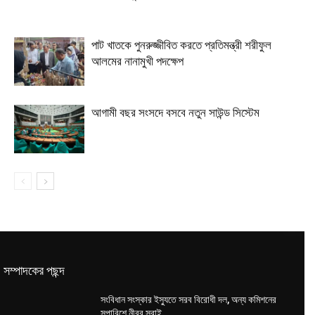
পাট খাতকে পুনরুজ্জীবিত করতে প্রতিমন্ত্রী শরীফুল
আলমের নানামুখী পদক্ষেপ
আগামী বছর সংসদে বসবে নতুন সাউন্ড সিস্টেম
সম্পাদকের পছন্দ
সংবিধান সংস্কার ইস্যুতে সরব বিরোধী দল, অন্য কমিশনের
সুপারিশে নীরব সবাই