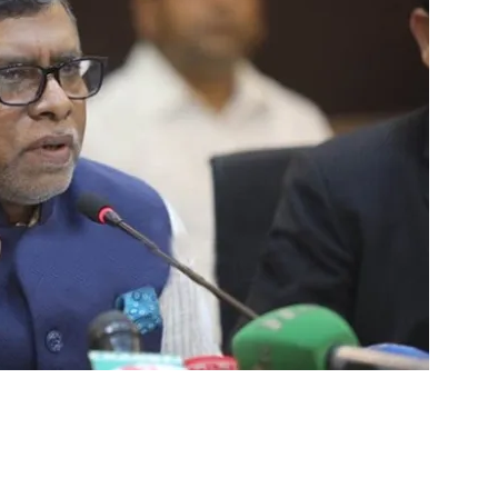
ger
e