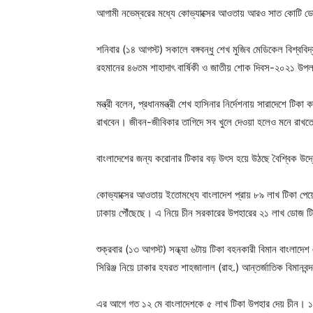
আগামী নভেম্বরের মধ্যে কোভ্যাক্সের আওতায় আরও সাত কোটি ডোজ 
শনিবার (১৪ আগস্ট) সকালে বঙ্গবন্ধু শেখ মুজিব মেডিকেল বিশ্ববিদ্
রহমানের ৪৬তম শাহাদাৎ বার্ষিকী ও জাতীয় শোক দিবস-২০২১ 
মন্ত্রী বলেন, প্রধানমন্ত্রী শেখ হাসিনার নির্দেশনায় সারাদেশে টি
রাখবেন। জীবন-জীবিকার তাগিদে সব খুলে দেওয়া হলেও মনে রাখতে
বাংলাদেশের জন্য করোনার টিকার বড় উৎস হয়ে উঠছে বৈশ্বিক উদ্
কোভ্যাক্সের আওতায় ইতোমধ্যে বাংলাদেশ প্রায় ৮৯ লাখ টিকা পে
ঢাকায় পৌঁছেছে। এ নিয়ে চীন সরকারের উপহারের ২১ লাখ ডোজ ট
শুক্রবার (১৩ আগস্ট) সন্ধ্যা ৬টায় টিকা বহনকারী বিমান বাংলাদ
সিরিঞ্জ নিয়ে ঢাকার হযরত শাহজালাল (রাহ.) আন্তর্জাতিক বিমানবন্
এর আগে গত ১২ মে বাংলাদেশকে ৫ লাখ টিকা উপহার দেয় চীন। ১৩