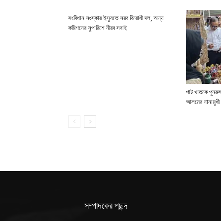
সংবিধান সংস্কার ইস্যুতে সরব বিরোধী দল, অন্য
কমিশনের সুপারিশে নীরব সবাই
পাট খাতকে পুনরুজ্
আলমের নানামুখী 
সম্পাদকের পছন্দ