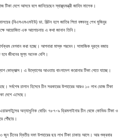
টিকা দেশে আসবে বলে জানিয়েছেন স্বাস্থ্যমন্ত্রী জাহিদ মালেক।
যালয়ের (বিএসএমএমইউ) ডা. মিল্টন হলে জাতির পিতা বঙ্গবন্ধু শেখ মুজিবুর
উপলক্ষে আয়োজিত এক আলোচনায় এ কথা জানান তিনি।
কা কার্যক্রম বেগবান করা হচ্ছে। আপনারা মাস্ক পরবেন। সামাজিক দূরত্ব বজায়
 হবে জীবনের মূল্য অনেক বেশি।
যোগ কোভ্যাক্স। এ উদ্যোগের আওতায় বাংলাদেশ করোনার টিকা পেতে যাচ্ছে।
য়েছে। সর্বশেষ চালান হিসেবে চীন সরকারের উপহারের আরও ১০ লাখ ডোজ টিকা
িকা দেশে এসেছে।
েশ এয়ারলাইন্সের অত্যাধুনিক বোয়িং ৭৮৭-৯ ড্রিমলাইনার চীন থেকে কোভিড টিকা ও
দরে পৌঁছায়।
 জুন চীনের দ্বিতীয় দফা উপহারের ছয় লাখ টিকা ঢাকায় আসে। আর শুক্রবার