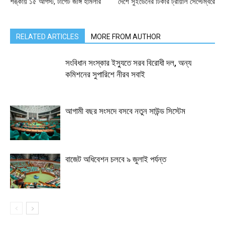
শঙ্কায় ১৫ আগস্ট, টার্গেট জঙ্গি হামলার
দেশে সুইডেনের টিকার ট্রায়াল সেপ্টেম্বরে
RELATED ARTICLES
MORE FROM AUTHOR
সংবিধান সংস্কার ইস্যুতে সরব বিরোধী দল, অন্য
কমিশনের সুপারিশে নীরব সবাই
আগামী বছর সংসদে বসবে নতুন সাউন্ড সিস্টেম
বাজেট অধিবেশন চলবে ৯ জুলাই পর্যন্ত