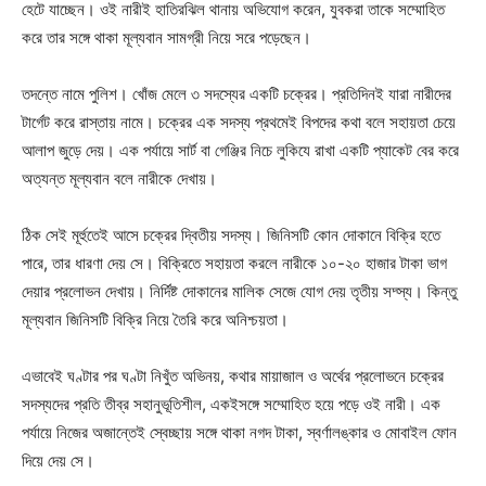
হেটে যাচ্ছেন। ওই নারীই হাতিরঝিল থানায় অভিযোগ করেন, যুবকরা তাকে সম্মোহিত
করে তার সঙ্গে থাকা মূল্যবান সামগ্রী নিয়ে সরে পড়েছেন।
তদন্তে নামে পুলিশ। খোঁজ মেলে ৩ সদস্যের একটি চক্রের। প্রতিদিনই যারা নারীদের
টার্গেট করে রাস্তায় নামে। চক্রের এক সদস্য প্রথমেই বিপদের কথা বলে সহায়তা চেয়ে
আলাপ জুড়ে দেয়। এক পর্যায়ে সার্ট বা গেঞ্জির নিচে লুকিযে রাখা একটি প্যাকেট বের করে
অত্যন্ত মূল্যবান বলে নারীকে দেখায়।
ঠিক সেই মূর্হুতেই আসে চক্রের দ্বিতীয় সদস্য। জিনিসটি কোন দোকানে বিক্রি হতে
পারে, তার ধারণা দেয় সে। বিক্রিতে সহায়তা করলে নারীকে ১০-২০ হাজার টাকা ভাগ
দেয়ার প্রলোভন দেখায়। নির্দিষ্ট দোকানের মালিক সেজে যোগ দেয় তৃতীয় সদ্স্য। কিন্তু
মূল্যবান জিনিসটি বিক্রি নিয়ে তৈরি করে অনিশ্চয়তা।
এভাবেই ঘণ্টার পর ঘণ্টা নিখুঁত অভিনয়, কথার মায়াজাল ও অর্থের প্রলোভনে চক্রের
সদস্যদের প্রতি তীব্র সহানুভূতিশীল, একইসঙ্গে সম্মোহিত হয়ে পড়ে ওই নারী। এক
পর্যায়ে নিজের অজান্তেই স্বেচ্ছায় সঙ্গে থাকা নগদ টাকা, স্বর্ণালঙ্কার ও মোবাইল ফোন
দিয়ে দেয় সে।