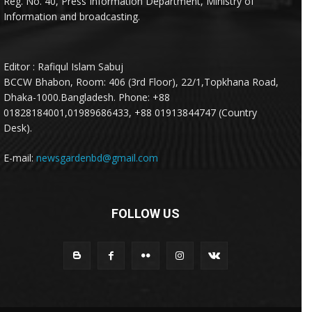
Reg. No. 40, Press Information Department, Ministry of
Information and broadcasting.
Editor : Rafiqul Islam Sabuj
BCCW Bhabon, Room: 406 (3rd Floor), 22/1,Topkhana Road,
Dhaka-1000.Bangladesh. Phone: +88
01828184001,01989686433, +88 01913844747 (Country
Desk).
E-mail:
newsgardenbd@gmail.com
FOLLOW US