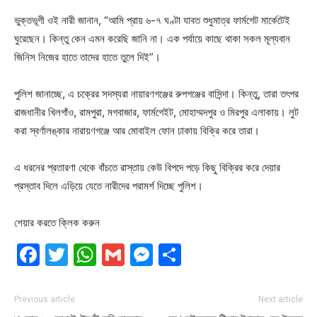
ভুক্তভূগী ওই নারী জানান, “আমি প্রায় ৬-৭ ঘণ্টা যাবত শুধুমাত্র ফার্মগেট মার্কেটেই
ঘুরেছেন। কিন্তু কেন এমন করেছি জানি না। এক পর্যায়ে কাছে থাকা সকল মূল্যবান
জিনিস নিজের হাতে তাদের হাতে তুলে দিই”।
পুলিশ জানাচ্ছে, এ চক্রের সদস্যরা নায়ারণগঞ্জের রুপগঞ্জের বাসিন্দা। কিন্তু, তারা তৎপর
রাজধানীর খিলগাঁও, রামপুরা, মগবাজার, ফার্মগেইট, মোহাম্মদপুর ও মিরপুর এলাকায়। লুট
করা স্বর্ণালঙ্কার নারায়ণগঞ্জে আর মোবাইল ফোন ঢাকায় বিক্রি করে তারা।
এ ধরনের প্রতারণা থেকে বাঁচতে রাস্তায় কেউ বিপদে পড়ে কিছু বিক্রির করে দেয়ার
প্রস্তাব দিলে এড়িয়ে যেতে নারীদের পরামর্শ দিচ্ছে পুলিশ।
শেয়ার করতে ক্লিক করুন
Facebook
Twitter
WhatsApp
Gmail
Messenger
Share
Previous article
Next article