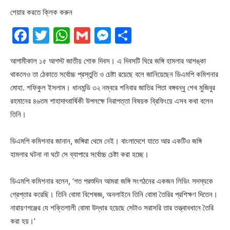
শেয়ার করতে ক্লিক করুন
Facebook
Twitter
WhatsApp
Gmail
Messenger
Share
আগামীকাল ১৫ আগস্ট জাতীয় শোক দিবস। এ দিবসটি ঘিরে জঙ্গি হামলার আশঙ্কা
থাকলেও তা ঠেকাতে সর্বোচ্চ প্রস্তুতি ও চেষ্টা রয়েছে বলে জানিয়েছেন ডিএমপি কমিশনার
মোহা. শফিকুল ইসলাম। ধানমন্ডি ৩২ নম্বরে শনিবার জাতির পিতা বঙ্গবন্ধু শেখ মুজিবুর
রহমানের ৪৬তম শাহাদাৎবার্ষিকী উপলক্ষে নিরাপত্তা বিষয়ক ব্রিফিংয়ে এসব কথা বলেন
তিনি।
ডিএমপি কমিশনার জানান, জঙ্গিরা থেমে নেই। বাংলাদেশে যাতে আর একটিও জঙ্গি
হামলার ঘটনা না ঘটে সে ব্যাপারে সর্বোচ্চ চেষ্টা করা হচ্ছে।
ডিএমপি কমিশনার বলেন, ‘গত পরশুদিন আমরা জঙ্গি সংগঠনের একজন লিডিং সদস্যকে
গ্রেপ্তার করেছি। তিনি বোমা বিশেষজ্ঞ, অনলাইনে তিনি বোমা তৈরির প্রশিক্ষণ দিতেন।
নারায়ণগঞ্জের যে শক্তিশালী বোমা উদ্ধার হয়েছে সেটাও সরাসরি তার তত্ত্বাবধানে তৈরি
করা হয়।’