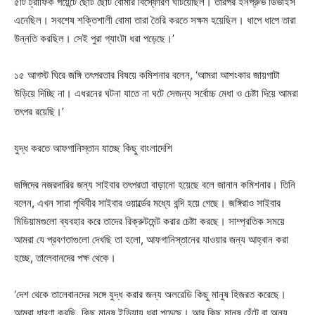
৫টি ট্রাফিক পয়েন্টে ছোট ছোট বোমার বিস্ফোরণ ঘটিয়েছিল। তারপর ইনপ্রুভ ডিভাইস
এনেছিল। সবশেষ শক্তিশালী বোমা তারা তৈরি করতে সক্ষম হয়েছিল। ধাপে ধাপে তারা
উন্নতি করছিল। সেই পুরা গ্যাংটা ধরা পড়েছে।’
১৫ আগস্ট ঘিরে জঙ্গি তৎপরতার বিষয়ে কমিশনার বলেন, ‘আমরা আশংকার জায়গাটা
উড়িয়ে দিচ্ছি না। এধরনের ঘটনা যাতে না ঘটে সেজন্য সর্বোচ্চ মেধা ও চেষ্টা দিয়ে আমরা
তৎপর রয়েছি।’
যুদ্ধ করতে আফগানিস্তান যাচ্ছে কিছু বাংলাদেশি
জঙ্গিদের নজরদারির জন্য সাইবার তৎপরতা বাড়ানো হয়েছে বলে জানান কমিশনার। তিনি
বলেন, এখন সারা পৃথিবীর সাইবার ওয়ার্ল্ডের মধ্যে বন্দি হয়ে গেছে। জঙ্গিরাও সাইবার
মিডিয়ামগুলো ব্যবহার করে তাদের রিক্রুটমেন্ট করার চেষ্টা করছে। সাম্প্রতিক সময়ে
আমরা যে প্রবণতাগুলো দেখছি তা হলো, আফগানিস্তানের যাওয়ার জন্য আহ্বান করা
হচ্ছে, তালেবানদের পক্ষ থেকে।
‘দেশ থেকে তালেবানদের সঙ্গে যুদ্ধ করার জন্য অলরেডি কিছু মানুষ হিজরত করেছে।
আমরা ধারণা করছি, কিছু মানুষ ইন্ডিয়ায় ধরা পড়েছে। আর কিছু মানুষ হেঁটে বা অন্য