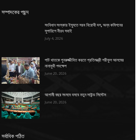
সম্পাদকের পছন্দ
সংবিধান সংস্কার ইস্যুতে সরব বিরোধী দল, অন্য কমিশনের
সুপারিশে নীরব সবাই
July 4, 2026
পাট খাতকে পুনরুজ্জীবিত করতে প্রতিমন্ত্রী শরীফুল আলমের
নানামুখী পদক্ষেপ
June 20, 2026
আগামী বছর সংসদে বসবে নতুন সাউন্ড সিস্টেম
June 20, 2026
সর্বাধিক পঠিত