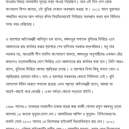
যাওয়ার বিষয়ে অসমর্থিত সূত্রে তথ্য পাওয়া গিয়েছিল। তবে ওই তিন দেশ থেকে
বাংলাদেশ মিশন জানায়, ওই খুনিরা সেখানে অবস্থান করছে না। ২০১১ সালে মুয়াম্মার
গাদ্দাফির পতনের আগ পর্যন্ত রশিদ নিয়মিতভাবেই লিবিয়ায় অবস্থান করত বলে বিভিন্ন
সময় খবর বেরিয়েছে।
এ ব্যাপারে আইনমন্ত্রী আনিসুল হক বলেন, বঙ্গবন্ধুর পলাতক খুনিদের ফিরিয়ে এনে
আদালতের রায় কার্যকর করার ব্যাপারে শেখ হাসিনার সরকার বদ্ধপরিকর। শুধু তার
সরকার নয়, আওয়ামী লীগ যতদিন বাংলাদেশে থাকবে, বঙ্গবন্ধুর অনুসারীদের একজন বেঁচে
থাকলেও হত্যাকারীদের দেশে ফিরিয়ে এনে আদালতের রায় কার্যকর করা হবে। তিনি আরও
বলেন, খুনিদের ফিরিয়ে আনার প্রক্রিয়া চলছে। এ ব্যাপারে বিশদ কিছু বলতে গেলে এ
প্রক্রিয়ায় ব্যাঘাত ঘটবে। তবে এ ব্যাপারে সরকারের কোনো শিথিলতা নেই। খুনি
মোসলেম উদ্দিন ভারতে পলাতক রয়েছে এমন প্রশ্নে আইনমন্ত্রী বলেন, আমরা তা
যাচাই-বাছাই করে দেখেছি। এখন পর্যন্ত কোনো সত্যতা পাইনি।
১৯৯৮ সালের ৮ নভেম্বর তৎকালীন ঢাকার দায়রা জজ কাজী গোলাম রসুল বঙ্গবন্ধু হত্যা
মামলায় ১৫ জনকে মৃত্যুদ-াদেশ দেন। আসামিদের আপিল ও মৃত্যুদ- নিশ্চিতকরণের
শুনানি শেষে ২০০০ সালের ১৪ ডিসেম্বর হাইকোর্ট দ্বিধাবিভক্ত রায় দেন। ২০০১
সালের ৩০ এপ্রিল হাইকোর্টের তৃতীয় বেঞ্চ ১২ আসামির মৃত্যুদ- বহাল রেখে তিনজনকে