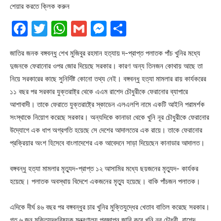
শেয়ার করতে ক্লিক করুন
Facebook
Twitter
WhatsApp
Gmail
Messenger
Share
জাতির জনক বঙ্গবন্ধু শেখ মুজিবুর রহমান হত্যায় দ-প্রাপ্ত পলাতক পাঁচ খুনির মধ্যে
দুজনকে ফেরানোর ওপর জোর দিয়েছে সরকার। কারণ অন্য তিনজন কোথায় আছে তা
নিয়ে সরকারের কাছে সুনির্দিষ্ট কোনো তথ্য নেই। বঙ্গবন্ধু হত্যা মামলার রায় কার্যকরের
১১ বছর পর সরকার যুক্তরাষ্ট্র থেকে এএম রাশেদ চৌধুরীকে ফেরানোর ব্যাপারে
আশাবাদী। তাকে ফেরাতে যুক্তরাষ্ট্রে স্কাডেন এলএলপি নামে একটি আইনি পরামর্শক
সংস্থাকে নিয়োগ করেছে সরকার। অন্যদিকে কানাডা থেকে খুনি নূর চৌধুরীকে ফেরানোর
উদ্যোগে এক ধাপ অগ্রগতি হয়েছে সে দেশের আদালতের এক রায়ে। তাকে ফেরানোর
প্রক্রিয়ার অংশ হিসেবে বাংলাদেশের এক আবেদনে সাড়া দিয়েছেন কানাডার আদালত।
বঙ্গবন্ধু হত্যা মামলার মৃত্যুদ-প্রাপ্ত ১২ আসামির মধ্যে ছয়জনের মৃত্যুদ- কার্যকর
হয়েছে। পলাতক অবস্থায় বিদেশে একজনের মৃত্যু হয়েছে। বাকি পাঁচজন পলাতক।
এদিকে দীর্ঘ ৪৬ বছর পর বঙ্গবন্ধুর চার খুনির মুক্তিযুদ্ধের খেতাব বাতিল করেছে সরকার।
গত ৬ জুন মুক্তিযুদ্ধবিষয়ক মন্ত্রণালয় প্রজ্ঞাপন জারি করে খুনি নূর চৌধুরী, রাশেদ