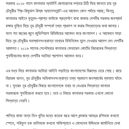
সরকার ২০১৮ সালে কানাডার অ্যাটর্নি জেনারেলের দপ্তরে চিঠি দিয়ে জানতে চায় নূর
চৌধুরীর ‘প্রি-রিমুভাল রিস্ক অ্যাসেসমেন্ট’-এর আবেদন কোন পর্যায়ে আছে; কিন্তু
কানাডার আইনে মৃত্যুদ-প্রাপ্ত কাউকে প্রত্যর্পণে বাধা থাকায় দেশটির সরকার জনস্বার্থ
রক্ষার যুক্তি দিয়ে নূর চৌধুরী সম্পর্কে তথ্য প্রকাশ না করার সিদ্ধান্তের কথা জানায়।
ফলে গত বছরের জুনে জুডিশিয়াল রিভিউয়ের আবেদন করে বাংলাদেশ। এ আবেদনে সাড়া
দিয়ে নূর চৌধুরীর অবস্থানসংক্রান্ত তথ্যের বিধিনিষেধ তুলে নেওয়ার আদেশ দেন দেশটির
আদালত। ২০১৯ সালের সেপ্টেম্বরে কানাডার ফেডারেল কোর্টের বিচারকের সিদ্ধান্ত
পুনর্বিবেচনার জন্য দেশটির অটোয়া প্রশাসন আবেদন করে।
এর মধ্য দিয়ে কানাডার অটোয়া আইনি লড়াইয়ে বাংলাদেশের বিরুদ্ধে হেরে গেছে। রায়ে
বিচারক বলেন, নূর চৌধুরীর অভিবাসনসংক্রান্ত তথ্য প্রকাশে জনস্বার্থের ব্যাঘাত ঘটবে
না। সুতরাং নূর চৌধুরীর বিষয়ে বাংলাদেশকে তথ্য না দেওয়ার সিদ্ধান্ত কানাডা
সরকারকে পুনর্বিবেচনা করতে হবে। তবে এ বিষয়ে কানাডার সরকার এখনো কোনো
সিদ্ধান্ত নেয়নি।
পালিয়ে থাকা অন্য তিন খুনির মধ্যে কয়েক বছর আগে খন্দকার আবদুর রশিদকে কখনো
স্পেনে, শরিফুল হক ডালিমকে কখনো পাকিস্তানে ও মোসলেম উদ্দিনকে জার্মানিতে দেখা