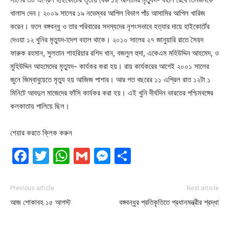
খালাস দেন। ২০০৯ সালের ১৯ নভেম্বর আপিল বিভাগ পাঁচ আসামির আপিল খারিজ
করেন। ফলে বঙ্গবন্ধু ও তার পরিবারের সদস্যদের নৃশংসভাবে হত্যার দায়ে হাইকোর্টের
দেওয়া ১২ খুনির মৃত্যুদ-াদেশ বহাল থাকে। ২০১০ সালের ২৭ জানুয়ারি রাতে সৈয়দ
ফারুক রহমান, সুলতান শাহরিয়ার রশিদ খান, বজলুল হুদা, একেএম মহিউদ্দিন আহমেদ, ও
মুহিউদ্দিন আহমেদের মৃত্যুদ- কার্যকর করা হয়। রায় কার্যকরের আগেই ২০০১ সালের
জুনে জিম্বাবুয়েতে মৃত্যু হয় আজিজ পাশার। আর গত বছরের ১১ এপ্রিল রাত ১২টা ১
মিনিটে আবদুল মাজেদের ফাঁসি কার্যকর করা হয়। এই খুনি দীর্ঘদিন ভারতের পশ্চিমবঙ্গের
কলকাতায় পালিয়ে ছিল।
শেয়ার করতে ক্লিক করুন
Facebook
Twitter
WhatsApp
Gmail
Messenger
Share
Previous article
Next article
আজ শোকাবহ ১৫ আগস্ট
বঙ্গবন্ধুর প্রতিকৃতিতে প্রধানমন্ত্রীর শ্রদ্ধা