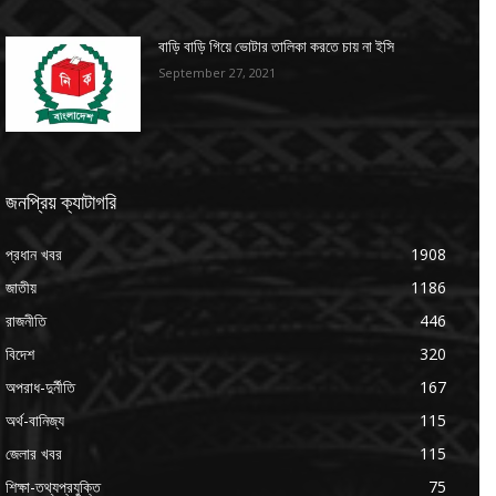
বাড়ি বাড়ি গিয়ে ভোটার তালিকা করতে চায় না ইসি
September 27, 2021
জনপ্রিয় ক্যাটাগরি
প্রধান খবর
1908
জাতীয়
1186
রাজনীতি
446
বিদেশ
320
অপরাধ-দুর্নীতি
167
অর্থ-বানিজ্য
115
জেলার খবর
115
শিক্ষা-তথ্যপ্রযুক্তি
75