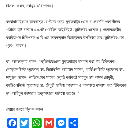
বিতরণ করছে স্বাস্থ্য অধিদপ্তর।
করোনাভাইরাসে আক্রান্ত রোগীদের জন্য যুক্তরাষ্ট্র থেকে বাংলাদেশি প্রবাসীদের
পাঠানো দুই চালানে ৫৬২টি পোর্টেবল আইসিইউ ভেন্টিলেটর এসেছে। প্রধানমন্ত্রীর
ব্যক্তিগত চিকিৎসক এ বি এম আবদুল্লাহ বিমানবন্দরে উপস্থিত হয়ে ভেন্টিলেটরগুলো
গ্রহণ করেন।
ডা. আবদুল্লাহ বলেন, ‘ভেন্টিলেটরগুলো যুক্তরাষ্ট্রে বসবাস করা চার চিকিৎসক
নেফ্রোলজিস্ট প্রফেসর ডা. জিয়াউদ্দিন আহমেদ সাদেক, কার্ডিওলজিস্ট প্রফেসর ডা.
মাসুদুল হাসান, জাতিসংঘের সাবেক জ্যেষ্ঠ কর্মকর্তা মাহমুদ উস শামস চৌধুরী,
কার্ডিওলজিস্ট প্রফেসর ডা. চৌধুরী হাফিজ আহসান ও কানাডায় বসবাস করা চিকিৎসক
ডা. আরিফুর রহমানের তত্ত্বাবধানে পাঠানো হয়েছে।’
শেয়ার করতে ক্লিক করুন
Facebook
Twitter
WhatsApp
Gmail
Messenger
Share