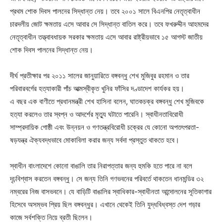
প্রথম শোক দিবস পালনের সিদ্ধান্ত নেয়। তবে ২০০১ সালে বিএনপির নেতৃত্বাধীন
চারদলীয় জোট ক্ষমতায় এসে আবার সে সিদ্ধান্ত বাতিল করে। তবে ফখরুদ্দীন আহমদের
নেতৃত্বাধীন তত্ত্বাবধায়ক সরকার ক্ষমতায় এসে আবার রাষ্ট্রীয়ভাবে ১৫ আগস্ট জাতীয়
শোক দিবস পালনের সিদ্ধান্ত নেয়।
দীর্ঘ প্রতীক্ষার পর ২০১১ সালের জানুয়ারিতে বঙ্গবন্ধু শেখ মুজিবুর রহমান ও তার
পরিবারবর্গের হত্যাকারী পাঁচ আত্মস্বীকৃত খুনির ফাঁসির দণ্ডাদেশ কার্যকর হয়।
এ বছর এক বাণীতে প্রধানমন্ত্রী শেখ হাসিনা বলেন, ঘাতকচক্র বঙ্গবন্ধু শেখ মুজিবকে
হত্যা করলেও তার স্বপ্ন ও আদর্শের মৃত্যু ঘটাতে পারেনি। স্বাধীনতাবিরোধী
সাম্প্রদায়িক গোষ্ঠী এবং উন্নয়ন ও গণতন্ত্রবিরোধী চক্রের যে কোনো অপতৎপরতা-
ষড়যন্ত্র ঐক্যবদ্ধভাবে মোকাবিলা করার জন্য সর্বদা প্রস্তুত থাকতে হবে।
স্বাধীন বাংলাদেশে কোনো বাঙালি তার নিরাপত্তার জন্য হুমকি হতে পারে না বলে
দৃঢ়বিশ্বাস করতেন বঙ্গবন্ধু। সে জন্য তিনি গণভবনের পরিবর্তে থাকতেন ধানমন্ডির ৩২
নম্বরের নিজ বাসভবনে। যে বাড়িটি বাঙালির স্বাধিকার-স্বাধীনতা আন্দোলনের সূতিকাগার
হিসেবে অসম্ভব প্রিয় ছিল বঙ্গবন্ধুর। এখানে থেকেই তিনি যুদ্ধবিধ্বস্ত দেশ গড়ার
কাজে সর্বশক্তি নিয়ে ব্রতী ছিলেন।