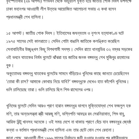
বৃহস্পতিবার (২৬ আগস্ট) গণভবন থেকে ভার্চুয়ালি যুক্ত হয়ে জাতীয় শোক দিবস উপলক্ষে
ঢাকা মহানগর আওয়ামী লীগ উত্তর আয়োজিত আলোচনা সভায় এ কথা বলেন
প্রধানমন্ত্রী শেখ হাসিনা।
১৫ আগস্ট। জাতীয় শোক দিবস। ইতিহাসের জঘন্যতম ও নৃশংস হত্যাকাণ্ড ঘটে
১৯৭৫ সালের সেই কালরাতে। সেদিন গোটা বাঙালি জাতিকে কলঙ্কিত করেছিল
সেনাবাহিনীর উচ্ছৃঙ্খল কিছু বিপথগামী সদস্য। সেদিন রাতে ধানমন্ডির ৩২ নম্বর সড়কের
ওই ভবনে ঘাতকের নির্মম বুলেটে ঝাঁঝরা হয় জাতির জনক বঙ্গবন্ধু শেখ মুজিবুর রহমানের
বুক।
অকুতোভয় বঙ্গবন্ধু ঘাতকের বুলেটের সামনে দাঁড়িয়েও খুনিদের কাছে জানতে চেয়েছিলেন
‘তোরা কী চাস? আমাকে কোথায় নিয়ে যাবি?’ বঙ্গবন্ধুকে দেখেও হাত কাঁপেনি খুনিদের।
গুলি চালিয়েছে তারা। গুলি চালিয়ে ছিল শিশু রাসেলের ওপর।
খুনিদের বুলেটে সেদিন আরও প্রাণ হারান বঙ্গবন্ধুর ভাগনে মুক্তিযোদ্ধা শেখ ফজলুল হক
মণি, তার অন্তঃসত্ত্বা স্ত্রী আরজু মণি, ভগ্নিপতি আবদুর রব সেরনিয়াবাত, শিশু বাবু,
আরিফ রিন্টু খানসহ অনেকে। ওই সময় দেশে না থাকায় প্রাণে বেঁচে যান বঙ্গবন্ধুর জ্যেষ্ঠ
কন্যা ও বর্তমান প্রধানমন্ত্রী শেখ হাসিনা এবং তার ছোট বোন শেখ রেহানা।
জানা গেছে, আওয়ামী লীগ ১৯৯৬ সালের নির্বাচনে জয়ী হওয়ার হওয়ার পর রাষ্ট্রীয়ভাবে