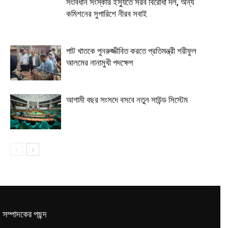
সংবিধান সংস্কার ইস্যুতে সরব বিরোধী দল, অন্য
কমিশনের সুপারিশে নীরব সবাই
পাট খাতকে পুনরুজ্জীবিত করতে প্রতিমন্ত্রী শরীফুল
আলমের নানামুখী পদক্ষেপ
আগামী বছর সংসদে বসবে নতুন সাউন্ড সিস্টেম
সম্পাদকের পছন্দ