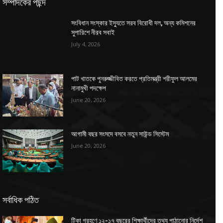
সম্পাদকের পছন্দ
সংবিধান সংস্কার ইস্যুতে সরব বিরোধী দল, অন্য কমিশনের
সুপারিশে নীরব সবাই
July 4, 2026
পাট খাতকে পুনরুজ্জীবিত করতে প্রতিমন্ত্রী শরীফুল আলমের
নানামুখী পদক্ষেপ
June 20, 2026
আগামী বছর সংসদে বসবে নতুন সাউন্ড সিস্টেম
June 20, 2026
সর্বাধিক পঠিত
টিকা গ্রহণে ১২-১৭ বছরের শিক্ষার্থীদের তথ্য পাঠানোর নির্দেশ