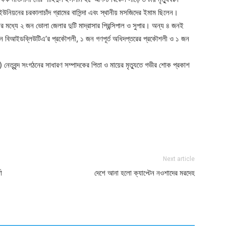
য়নের চরকালাচাঁদ গ্রামের বাসিন্দা এবং স্থানীয় মসজিদের ইমাম ছিলেন।
র মধ্যে ২ জন ভোলা জেলার দুটি মাদ্রাসার প্রিন্সিপাল ও সুপার। অন্য ৪ জনই
১ জন বিআইডব্লিউটিএ’র প্রকৌশলী, ১ জন গণপূর্ত অধিদপ্তরের প্রকৌশলী ও ১ জন
।
নেতৃবৃন্দ সংগঠনের সাধারণ সম্পাদকের পিতা ও মায়ের মৃত্যুতে গভীর শোক প্রকাশ
ger
e
Next article
া
দেশে আনা হলো ক্যাপ্টেন নওশাদের মরদেহ