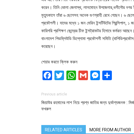
করেন। তিনি ভোলা জেলাস্থ, লালমোহন উপজেলার,ধলীগৌর নগর ইউনি
মৃত্যুকালে তাঁরা ৬ ছেলেসহ অনেক গুণগ্রাহী রেখে গেছেন। ৬ ছেলে
প্রকৌশলী। যাদের মধ্যে ১ জন মেরিন ইন্সটিউটের প্রিন্সিপাল, 
কারিগরি প্রশিক্ষণ কেন্দ্রের চীফ ইন্সট্রাকটর হিসাবে কর্মরত আছেন
বাংলাদেশ পিডব্লিউডি ডিপ্লোমা প্রকৌশলী সমিতি (বাপিডিপ্রকৌস) 
করেছেন।
শেয়ার করতে ক্লিক করুন
Facebook
Twitter
WhatsApp
Gmail
Messen
Shar
Previous article
জিয়াউর রহমানের লাশ নিয়ে প্রশ্ন জাতির জন্য দুর্ভাগ্যজনক : মির্জ
ফখরুল
RELATED ARTICLES
MORE FROM AUTHOR