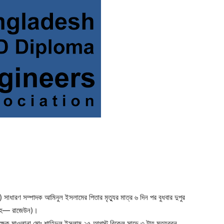
ger
e
সাধারণ সম্পাদক আমিনুল ইসলামের পিতার মৃত্যুর মাত্র ৬ দিন পর বুধবার দুপুর
লাহে— রাজেউন)।
িক্ষক মাওলানা মোঃ শাহিদুল ইসলাম ২৫ আগস্ট বিকেল সাড়ে ৩ টায় মৃত্যুবরন