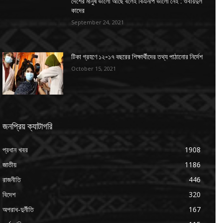
দেশের মানুষ ভালো আছে বলেই বিএনপি ভালো নেই : ওবায়দুল
কাদের
September 24, 2021
টিকা গ্রহণে ১২-১৭ বছরের শিক্ষার্থীদের তথ্য পাঠানোর নির্দেশ
October 15, 2021
জনপ্রিয় ক্যাটাগরি
প্রধান খবর
1908
জাতীয়
1186
রাজনীতি
446
বিদেশ
320
অপরাধ-দুর্নীতি
167