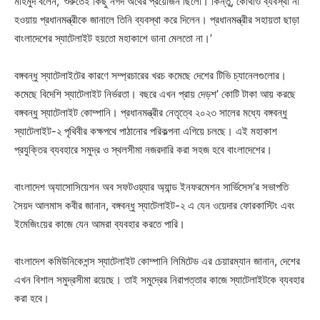
মাহমুদ বলেন, ‘শুরুতেই কিছু নগদ অর্থের প্রয়োজন ছিলো। কিন্তু, কোথাও ব্যবস্থা না
হওয়ায় প্রধানমন্ত্রীকে জানালে তিনি ব্যবস্থা করে দিলেন। প্রধানমন্ত্রীর সহায়তা ছাড়া
বাংলাদেশের স্যাটেলাইট হয়তো মহাকাশে ডানা মেলতো না।’
বঙ্গবন্ধু স্যাটেলাইটের কারণে সম্প্রচারের খরচ কমেছে দেশের টিভি চ্যানেলগুলোর।
কমেছে বিদেশি স্যাটেলাইট নির্ভরতা। বছরে এখন প্রায় দেড়শ’ কোটি টাকা আয় করছে
বঙ্গবন্ধু স্যাটেলাইট কোম্পানি। প্রধানমন্ত্রীর নেতৃত্বে ২০২৩ সালের মধ্যে বঙ্গবন্ধু
স্যাটেলাইট-২ পৃথিবীর কক্ষপথে পাঠানোর পরিকল্পনা এগিয়ে চলছে। এই মহাকাশ
প্রযুক্তির ব্যবহারে সমুদ্র ও স্থলসীমা নজরদারি করা সহজ হবে বাংলাদেশের।
বাংলাদেশ অ্যাসোসিয়েশন অব সফটওয়্যার অ্যান্ড ইনফরমেশন সার্ভিসেস’র সভাপতি
সৈয়দ আলমাস কবীর জানান, বঙ্গবন্ধু স্যাটেলাইট-২ এ যেন ওয়েদার ফোরকাস্টিং এবং
ইমেজিংয়ের কাজে যেন আমরা ব্যবহার করতে পারি।
বাংলাদেশ কমিউনিকেশন্স স্যাটেলাইট কোম্পানি লিমিটেড এর চেয়ারম্যান জানান, দেশের
এখন বিশাল সমুদ্রসীমা রয়েছে। তাই সমুদ্রের নিরাপত্তার কাজে স্যাটেলাইটকে ব্যবহার
করা হবে।