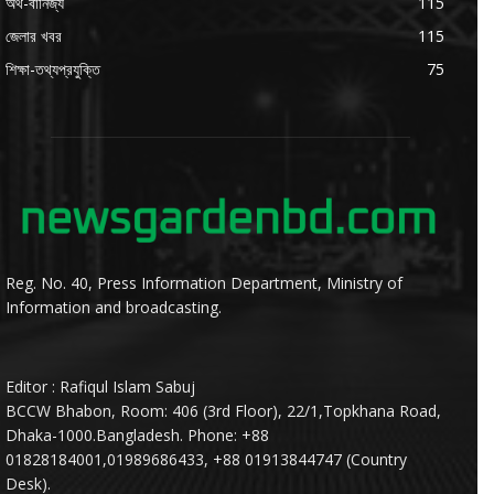
অর্থ-বানিজ্য
115
জেলার খবর
115
শিক্ষা-তথ্যপ্রযুক্তি
75
Reg. No. 40, Press Information Department, Ministry of
Information and broadcasting.
Editor : Rafiqul Islam Sabuj
BCCW Bhabon, Room: 406 (3rd Floor), 22/1,Topkhana Road,
Dhaka-1000.Bangladesh. Phone: +88
01828184001,01989686433, +88 01913844747 (Country
Desk).