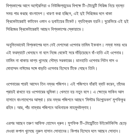
বিশ্বকাপের আগে অস্ট্রেলিয়া ও নিউজিল্যান্ডের বিপক্ষে টি-টোয়েন্টি সিরিজ নিয়ে ব্যস্ত
সময় পার করছে বাংলাদেশ। ধারণা করা হচ্ছিল, এই দুই সিরিজের দলে থাকা
ক্রিকেটারেরাই কাটবেন ওমান ও দুবাইয়ের টিকেট। ব্যতিক্রম হয়নি। ঘুরেফিরে এই দুই
সিরিজের ক্রিকেটারেরাই আছেন বিশ্বকাপের স্কোয়াডে।
অনুমিতভাবেই বিশ্বকাপের দলে নেই দেশসেরা ওপেনার তামিম ইকবাল। লম্বা সময় ধরে
এই ফরম্যাটে খেলছেন না বলে নিজে থেকেই সরে দাঁড়িয়েছেন বাঁ-হাতি এই ওপেনার।
তামিম না থাকায় ভাগ্য খুলেছে সৌম্য সরকারের। ডানহাতি ওপেনার লিটন দাস ও
মোহাম্মদ নাঈমের সঙ্গে বাড়তি ওপেনার হিসেবে টিকে গেছেন তিনি।
ওপেনারের পরেই আসেন তিন নম্বর পজিশন। এই পজিশনে যাঁরাই ব্যাট করেন, তাঁদের
প্রায়ই রাখতে হয় ওপেনারের ভূমিকা। খেলতে হয় নতুন বলে। এ ক্ষেত্রে সাকিব আল
হাসানে বাংলাদেশের আস্থা। চার নম্বর পজিশনে আছেন ‘মিস্টার ডিপেন্ডেবল’ মুশফিকুর
রহিম। আর, পাঁচ নাম্বার পজিশনে অধিনায়ক মাহমুদউল্লাহ।
এরপর আছেন তরুণ আফিফ হোসেন ধ্রুব। মুশফিক টি-টোয়েন্টিতে উইকেটকিপিং ছেড়ে
দেওয়া কপাল খুলেছে নুরুল হাসান সোহানের। কিপার হিসেবে দলে আছেন সোহান।