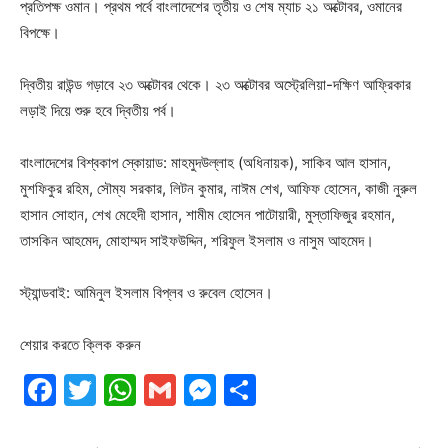
প্রতিপক্ষ ওমান। প্রথম পর্বে বাংলাদেশের তৃতীয় ও শেষ ম্যাচ ২১ অক্টোবর, ওমানের
বিপক্ষে।
দ্বিতীয় রাউন্ড গড়াবে ২৩ অক্টোবর থেকে। ২৩ অক্টোবর অস্ট্রেলিয়া-দক্ষিণ আফ্রিকার
লড়াই দিয়ে শুরু হবে দ্বিতীয় পর্ব।
বাংলাদেশের বিশ্বকাপ স্কোয়াড: মাহমুদউল্লাহ (অধিনায়ক), সাকিব আল হাসান,
মুশফিকুর রহিম, সৌম্য সরকার, লিটন কুমার, নাঈম শেখ, আফিফ হোসেন, কাজী নুরুল
হাসান সোহান, শেখ মেহেদী হাসান, শামীম হোসেন পাটোয়ারী, মুস্তাফিজুর রহমান,
তাসকিন আহমেদ, মোহাম্মদ সাইফউদ্দিন, শরিফুল ইসলাম ও নাসুম আহমেদ।
স্ট্যান্ডবাই: আমিনুল ইসলাম বিপ্লব ও রুবেল হোসেন।
শেয়ার করতে ক্লিক করুন
Facebook
Twitter
WhatsApp
Gmail
Messenger
Share