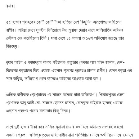
র‍্যাব।
৫৫ হাজার গ্রাহকের কোটি কোটি টাকা হাতিয়ে বেশ কিছুদিন আত্মগোপনেও ছিলেন
রাগীব। শরিয়া মেনে সুদহীন বিনিয়োগে উচ্চ মুনাফা দেয়ার নামে জালিয়াতির অভিনব
কৌশল বের করেছিলেন তিনি। সারা দেশে ১৫ মামলা ও ১৬শ অভিযোগ রয়েছে তার
বিরুদ্ধে।
র‍্যাব আইন ও গণমাধ্যম শাখার পরিচালক কমান্ডার খন্দকার আল মঈন জানান, দেশ-
বিদেশের বক্তাদের দিয়ে ওয়াজে এহসান গ্রুপের প্রচারও চালান রাগীব। যেসব বক্তা এর
সঙ্গে জড়িত, অভিযোগ পেলে তাদেরও আইনের আওতায় আনা হবে।
এদিকে রাগীবকে গ্রেপ্তারের পর সামনে আসছে নানা অভিযোগ। পিরোজপুরের জেলা
প্রশাসক আবু আলী মো. সাজ্জাদ হোসেন জানান, ফেসবুকে ভাইরাল হয়েছে ওয়াজে
এহসান গ্রুপের প্রচার চালানোর কিছু চিত্র।
লাখে দুই হাজার টাকা করে মাসিক মুনাফা দেয়ার কথা বলে আমানত সংগ্রহ করতো
এহসান গ্রুপ। ক্ষতিগ্রস্তদের দাবি, রাগীব নানা প্রতিষ্ঠানের নামে অর্থ নিয়ে নামে-বেনামে