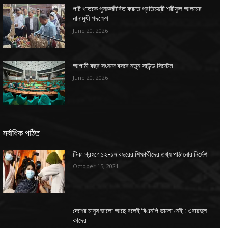
পাট খাতকে পুনরুজ্জীবিত করতে প্রতিমন্ত্রী শরীফুল আলমের
নানামুখী পদক্ষেপ
June 20, 2026
আগামী বছর সংসদে বসবে নতুন সাউন্ড সিস্টেম
June 20, 2026
সর্বাধিক পঠিত
টিকা গ্রহণে ১২-১৭ বছরের শিক্ষার্থীদের তথ্য পাঠানোর নির্দেশ
October 15, 2021
দেশের মানুষ ভালো আছে বলেই বিএনপি ভালো নেই : ওবায়দুল
কাদের