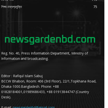
শিক্ষা-তথ্যপ্রযুক্তি
75
Reg. No. 40, Press Information Department, Ministry of
Information and broadcasting.
Editor : Rafiqul Islam Sabuj
BCCW Bhabon, Room: 406 (3rd Floor), 22/1,Topkhana Road,
Dhaka-1000.Bangladesh. Phone: +88
01828184001,01989686433, +88 01913844747 (Country
Desk).
E-mail:
newsgardenbd@gmail.com