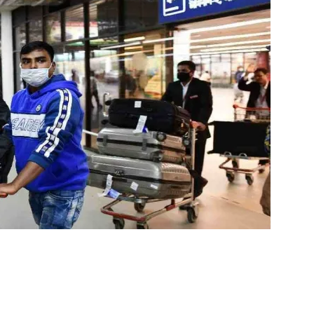
ger
e