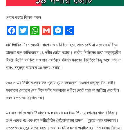
শেয়ার করতে ক্লিক করুন
Facebook
Twitter
WhatsApp
Gmail
Messenger
Share
সাংবিধানিক নিয়ম মেনেই দ্বাদশ সংসদ নির্বাচন হবে, তাতে কেউ না এলে সে দায়িত্ব
তাদেরই বলে জানিয়েছেন ১৪ দলীয় জোট নেতারা। জাতীয় নির্বাচনের মতো অভ্যন্তরীণ
বিষয়ে বিদেশি ব্যক্তি-সংস্থার এখতিয়ার বহির্ভূত মন্তব্য-বিবৃতিতে কিছু আসে-যায় না
বলেও মন্তব্য করেছেন ১৪ দলের নেতারা।
২০০৮-এর নির্বাচনে হেরে ফল প্রত্যাখ্যান করেছিলো বিএনপি নেতৃত্বাধীন জোট।
সরকারের মেয়াদের শেষ দিকে দলীয় সরকারের অধীনে ভোটে যাবে না জানিয়ে নেমেছিল
সরকার পতনের আন্দোলনেও।
এর এক পর্যায়ে অনির্দিষ্টকালের অবরোধ ডাকেন বিএনপি চেয়ারপারসন খালেদা জিয়া।
তখন একের পর এক চলে নজীরবিহীন পেট্রোলবোমা হামলা। পুড়তে থাকে যানবাহন।
বাড়তে থাকে মৃত্যু ও ভয়াবহতা। তারা বয়কট করলেও অনুষ্ঠিত হয় দশম সংসদ নির্বাচন।