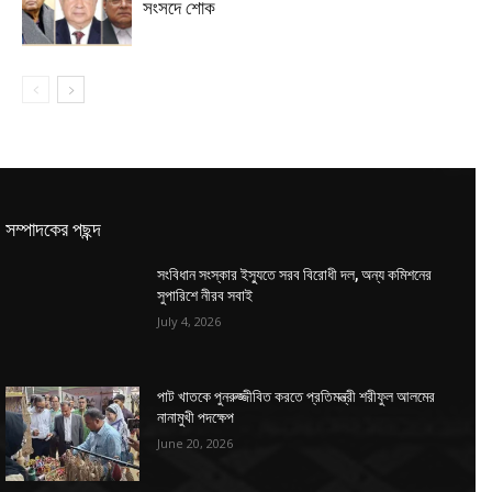
সংসদে শোক
সম্পাদকের পছন্দ
সংবিধান সংস্কার ইস্যুতে সরব বিরোধী দল, অন্য কমিশনের
সুপারিশে নীরব সবাই
July 4, 2026
পাট খাতকে পুনরুজ্জীবিত করতে প্রতিমন্ত্রী শরীফুল আলমের
নানামুখী পদক্ষেপ
June 20, 2026