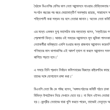
বৈঠকে বিএনপির বেশির ভাগ নেতা আন্দোলনে যাওয়ার যৌক্তিকতার প
সংগঠন বছরের পর বছর মেয়াদোত্তীর্ণ অবস্থায় রয়েছে, সারাদেশে
শক্তিশালী করা সম্ভব নয় বলে নেতারা জানান। অনেক নেতা কমি
এর মধ্যে একজন যুগ্ম মহাসচিব তার বক্তব্যে বলেন, ‘নব্বইয়ের 
প্রেক্ষাপট ভিন্ন। আবার ওই সময়ের আন্দোলনে মূল ভূমিকা পালন
নেতাকর্মীরা ভবিষ্যতে এমপি হওয়ার জন্য রাজপথে আন্দোলন করেন
গণিমতের মাল ভাগাভাগির এই আদর্শ ত্যাগ না করলে আন্দোলন সফল 
ঝাপিয়ে পড়তে হবে।’
এ সময়ে তিনি প্রধান নির্বাচন কমিশনারের বিরুদ্ধে রাষ্ট্রপতির কাছ
তাদের সঙ্গে যোগাযোগ রক্ষা করা।’
বিএনপি নেতা জি কে গউছ বলেন, ‘অঙ্গসংগঠনের কমিটি গঠনে ঢাকা
বিভিন্ন উপঢৌকন নিয়ে সেখানে যেতে হয়। না দিলে ওইসব নেতারা 
হয়। কেন্দ্রীয় নেতাদের যারা খুশি করতে পারেন, তাদেরই নেতৃত্বে