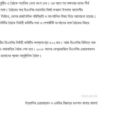
নুষ্ঠিত এ বৈঠকে শতাধিক নেতা অংশ নেন। এর আগে গত মঙ্গলবার দলের শীর্ষ
র সঙ্গে। বৈঠকের পরে বিএনপির মহাসচিব মির্জা ফখরুল ইসলাম আলমগীর
ী নির্বাচন, দেশের রাজনৈতিক পরিস্থিতি ও সাংগঠনিক বিষয় নিয়ে আলোচনা হয়েছে।
িটির বৈঠকে নির্বাহী কমিটির সভা ও পেশাজীবী সংগঠনের সঙ্গে বৈঠকের বিষয়ে
ে গঠিত বিএনপির নির্বাহী কমিটির সদস্যসংখ্যা ৫০২ জন। আজ বিএনপির বিভিন্ন অঙ্গ
র এ ধারাবাহিক বৈঠক শেষ হবে। ২০১৮ সালের ফেব্রুয়ারিতে বিএনপির চেয়ারপারসন
েক রহমানের প্রথম আনুষ্ঠানিক বৈঠক।
ger
e
Next article
ইভ্যালির চেয়ারম্যান ও এমডির বিরুদ্ধে গুলশান থানায় মামলা