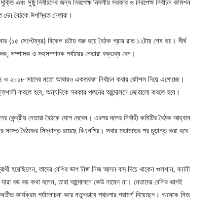
্তি এবং সুষ্ঠু নির্বাচনের জন্য নিরপেক্ষ নির্দলীয় সরকার ও নিরপেক্ষ নির্বাচন কমিশন
ত দেন বৈঠকে উপস্থিত নেতারা।
র (১৫ সেপ্টেম্বর) বিকেল ৪টায় শুরু হয়ে বৈঠক প্রায় রাত ১২টায় শেষ হয়। দীর্ঘ
াদক, সম্পাদক ও সহসম্পাদক পর্যায়ের নেতারা বক্তব্য দেন।
৪ ও ২০১৮ সালের মতো আবারও একতরফা নির্বাচন করার কৌশল নিয়ে এগোচ্ছে।
্তিশালী করতে হবে, অন্যদিকে সরকার পতনের আন্দোলনে জোরালো করতে হবে।
ের কেন্দ্রীয় নেতারা বৈঠকে যোগ দেবেন। এরপর দলের নির্বাহী কমিটির বৈঠক আহ্বান
র সঙ্গেও বৈঠকের সিদ্ধান্ত রয়েছে বিএনপির। সবার মতামতের পর চূড়ান্ত করা হবে
প্রার্থী হয়েছিলেন, তাদের বেশির ভাগ নিজ নিজ আসন বাদ দিয়ে থাকেন গুলশান, বনানী
ারা বড় বড় কথা বলেন, তারা আন্দোলনে কেউ নামেন না। নেতাদের বেশির ভাগই
তীত কার্যক্রম পর্যালোচনা করে নতুনভাবে পথচলার পরামর্শ দিয়েছেন। অনেকে নিজ