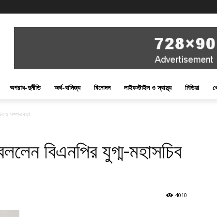
অপরাধ-দুর্নীতি
অর্থ-বানিজ্য
বিনোদন
লাইফস্টাইল ও স্বাস্থ্য
মিডিয়া
খ
চিব ও সম্পাদকেরা
 বললেন বিএনপির যুগ্ম-মহাসচিব
4010