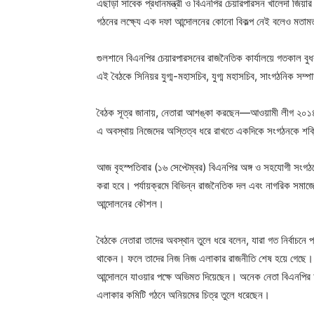
এছাড়া সাবেক প্রধানমন্ত্রী ও বিএনপির চেয়ারপারসন খালেদা জিয়ার মুক
গঠনের লক্ষ্যে এক দফা আন্দোলনের কোনো বিকল্প নেই বলেও মতাম
গুলশানে বিএনপির চেয়ারপারসনের রাজনৈতিক কার্যালয়ে গতকাল বুধবা
এই বৈঠকে সিনিয়র যুগ্ম-মহাসচিব, যুগ্ম মহাসচিব, সাংগঠনিক সম্প
বৈঠক সূত্র জানায়, নেতারা আশঙ্কা করছেন—আওয়ামী লীগ ২০১
এ অবস্থায় নিজেদের অস্তিত্ব ধরে রাখতে একদিকে সংগঠনকে শক
আজ বৃহস্পতিবার (১৬ সেপ্টেম্বর) বিএনপির অঙ্গ ও সহযোগী সংগঠন
করা হবে। পর্যায়ক্রমে বিভিন্ন রাজনৈতিক দল এবং নাগরিক সমাজে
আন্দোলনের কৌশল।
বৈঠকে নেতারা তাদের অবস্থান তুলে ধরে বলেন, যারা গত নির্বাচনে 
থাকেন। ফলে তাদের নিজ নিজ এলাকার রাজনীতি শেষ হয়ে গেছে। য
আন্দোলনে যাওয়ার পক্ষে অভিমত দিয়েছেন। অনেক নেতা বিএনপির অ
এলাকার কমিটি গঠনে অনিয়মের চিত্র তুলে ধরেছেন।