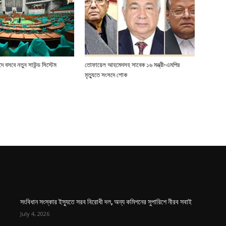
 বসবে নতুন সাউন্ড সিস্টেম
তোফায়েল আহমেদসহ সাবেক ১৬ মন্ত্রী-এমপির
মৃত্যুতে সংসদে শোক
সংবিধান সংস্কার ইস্যুতে সরব বিরোধী দল, অন্য কমিশনের সুপারিশে নীরব সবাই
July 4, 2026