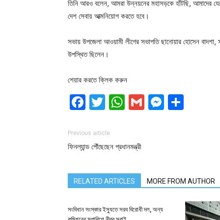
তিনি আরও বলেন, আমরা উন্নয়নের মহাসড়কে হাঁটছি, আমাদের যেতে 
দেশ সেবায় আত্মনিয়োগ করতে হবে।
সভায় উপজেলা আওয়ামী লীগের সভাপতি ছানোয়ার হোসেন বাদশা, সহ 
উপস্থিত ছিলেন।
শেয়ার করতে ক্লিক করুন
Facebook
Twitter
WhatsApp
Gmail
Messen
Shar
Previous article
ফিনল্যান্ড পৌঁছেছেন প্রধানমন্ত্রী
RELATED ARTICLES
MORE FROM AUTHOR
সংবিধান সংস্কার ইস্যুতে সরব বিরোধী দল, অন্য
কমিশনের সুপারিশে নীরব সবাই