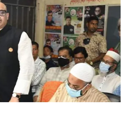
ger
e