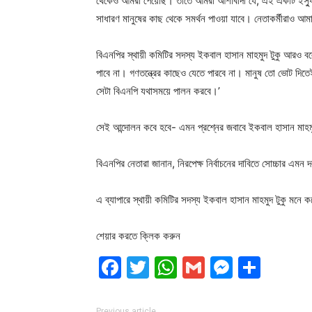
থেকেও আমরা পেয়েছি। তাতে আমরা আশাবাদী যে, এই একটি ইস্যুতে
সাধারণ মানুষের কাছ থেকে সমর্থন পাওয়া যাবে। নেতাকর্মীরাও আ
বিএনপির স্থায়ী কমিটির সদস্য ইকবাল হাসান মাহমুদ টুকু আরও বলে
পাবে না। গণতন্ত্রের কাছেও যেতে পারবে না। মানুষ তো ভোট দি
সেটা বিএনপি যথাসময়ে পালন করবে।’
সেই আন্দোলন কবে হবে- এমন প্রশ্নের জবাবে ইকবাল হাসান মাহমুদ
বিএনপির নেতারা জানান, নিরপেক্ষ নির্বাচনের দাবিতে সোচ্চার এ
এ ব্যাপারে স্থায়ী কমিটির সদস্য ইকবাল হাসান মাহমুদ টুকু মন
শেয়ার করতে ক্লিক করুন
Facebook
Twitter
WhatsApp
Gmail
Messen
Shar
Previous article