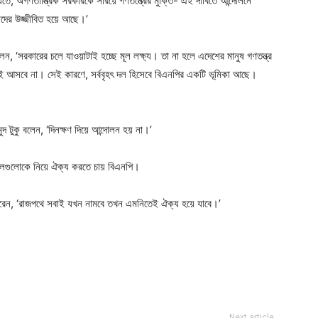
, অগণতান্ত্রিক সরকারকে সরিয়ে গণতন্ত্রের মুক্তি- এই দাবিতে আন্দোলনে
মাদের উজ্জীবিত হয়ে আছে।’
ন, ‘সরকারের চলে যাওয়াটাই হচ্ছে মূল লক্ষ্য। তা না হলে এদেশের মানুষ গণতন্ত্র
তেই আসবে না। সেই কারণে, সর্ববৃহৎ দল হিসেবে বিএনপির একটি ভূমিকা আছে।
 টুকু বলেন, ‘দিনক্ষণ দিয়ে আন্দোলন হয় না।’
মন দলগুলোকে নিয়ে ঐক্য করতে চায় বিএনপি।
ে করেন, ‘রাজপথে সবাই যখন নামবে তখন এমনিতেই ঐক্য হয়ে যাবে।’
ger
e
Next article