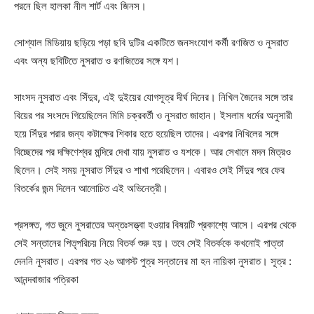
পরনে ছিল হালকা নীল শার্ট এবং জিনস।
সোশ্যাল মিডিয়ায় ছড়িয়ে পড়া ছবি দুটির একটিতে জনসংযোগ কর্মী রণজিত ও নুসরাত
এবং অন্য ছবিটিতে নুসরাত ও রণজিতের সঙ্গে যশ।
সাংসদ নুসরাত এবং সিঁদুর, এই দুইয়ের যোগসূত্র দীর্ঘ দিনের। নিখিল জৈনের সঙ্গে তার
বিয়ের পর সংসদে গিয়েছিলেন মিমি চক্রবর্তী ও নুসরাত জাহান। ইসলাম ধর্মের অনুসারী
হয়ে সিঁদুর পরার জন্য কটাক্ষের শিকার হতে হয়েছিল তাদের। এরপর নিখিলের সঙ্গে
বিচ্ছেদের পর দক্ষিণেশ্বর মন্দিরে দেখা যায় নুসরাত ও যশকে। আর সেখানে মদন মিত্রও
ছিলেন। সেই সময় নুসরাত সিঁদুর ও শাখা পরেছিলেন। এবারও সেই সিঁদুর পরে ফের
বিতর্কের জন্ম দিলেন আলোচিত এই অভিনেত্রী।
প্রসঙ্গত, গত জুনে নুসরাতের অন্তঃসত্ত্বা হওয়ার বিষয়টি প্রকাশ্যে আসে। এরপর থেকে
সেই সন্তানের পিতৃপরিচয় নিয়ে বিতর্ক শুরু হয়। তবে সেই বিতর্ককে কখনোই পাত্তা
দেননি নুসরাত। এরপর গত ২৬ আগস্ট পুত্র সন্তানের মা হন নায়িকা নুসরাত। সূত্র :
আনন্দবাজার পত্রিকা