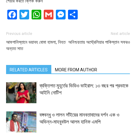
শেয়ার করতে ক্লিক করুন
Facebook
Twitter
WhatsApp
Gmail
Messenger
Share
Previous article
Next article
আফগানিস্তানে ভয়াবহ বোমা হামলা, নিহত
অনিশ্চয়তায় অস্ট্রেলিয়ার পাকিস্তান সফরও
অন্তত সাত
RELATED ARTICLES
MORE FROM AUTHOR
ব্যক্তিগত মুহূর্তের ভিডিও ভাইরাল: ১৩ বছর পর প্রভাকে
আইনি নোটিশ
বঙ্গবন্ধু ও লালন সাঁইয়ের মানবতাবাদের দর্শন এক ও
অভিন্ন-মাহবুবউল আলম হানিফ এমপি