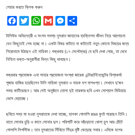
শেয়ার করতে ক্লিক করুন
Facebook
Twitter
WhatsApp
Gmail
Messenger
Share
টালিউড অভিনেত্রী ও সংসদ সদস্য নুসরাত জাহানের ব্যক্তিগত জীবন নিয়ে আলোচনা
যেন কিছুতেই শেষ হচ্ছে না। একটা বিষয় কাটতে না কাটতেই নতুন কোনো বিষয়ের জন্য
শিরোনামে উঠছেন এই নায়িকা। শুক্রবার (১৭ সেপ্টেম্বর) যে ছবি দেখা গেছে, তা দেখে
নিশ্চিত ভক্ত-অনুরাগীরা ভিন্ন কিছু ভাবছেন।
শুক্রবার প্রযোজক এনা সাহার প্রযোজনা সংস্থা জারেক এন্টারটেইনমেন্টের বিশ্বকর্মা
পূজায় হাজির হয়েছিলেন টালি নায়িকা নুসরাত ও নায়ক যশ দাশগুপ্ত। সেখানে দু’জন
সময় কাটিয়েছেন। আর সেই অনুষ্ঠানে তোলা দুই তারকার ছবি এখন সোশ্যাল মিডিয়ায়
ভেসে বেড়াচ্ছে।
ছবিতে সদ্য মা হওয়া নুসরাতকে দেখা যাচ্ছে, হালকা গোলাপি রঙের কুর্তা পরেছেন তিনি।
হাতে সোনার চুড়ি ও কানে সোনার দুল। পরিপাটি করে আঁচড়ানো খোলা চুল আর ঠোঁটে
গোলাপি লিপস্টিক। তবে নুসরাতের সিঁথিতে সিঁদুর দৃষ্টি কেড়েছে সবার। এদিকে যশের