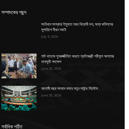
সম্পাদকের পছন্দ
সংবিধান সংস্কার ইস্যুতে সরব বিরোধী দল, অন্য কমিশনের
সুপারিশে নীরব সবাই
July 4, 2026
পাট খাতকে পুনরুজ্জীবিত করতে প্রতিমন্ত্রী শরীফুল আলমের
নানামুখী পদক্ষেপ
June 20, 2026
আগামী বছর সংসদে বসবে নতুন সাউন্ড সিস্টেম
June 20, 2026
সর্বাধিক পঠিত