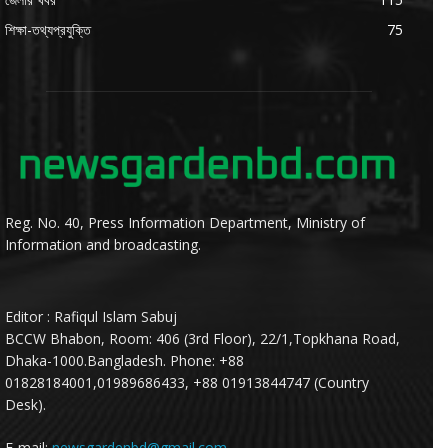
শিক্ষা-তথ্যপ্রযুক্তি
75
Reg. No. 40, Press Information Department, Ministry of
Information and broadcasting.
Editor : Rafiqul Islam Sabuj
BCCW Bhabon, Room: 406 (3rd Floor), 22/1,Topkhana Road,
Dhaka-1000.Bangladesh. Phone: +88
01828184001,01989686433, +88 01913844747 (Country
Desk).
E-mail:
newsgardenbd@gmail.com