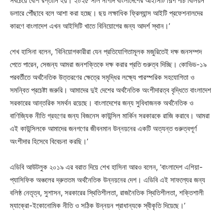
সবচেয়ে বেশি রপ্তানি হয়। ২০২৫ সাল নাগাদ বাংলাদেশের আইসিটি শিল্প পাঁচ বিলিয়ন
ডলারে পৌঁছাবে বলে আশা করা হচ্ছে। ছয় লক্ষাধিক ফ্রিল্যান্স আইটি প্রফেশনালদের
কারণে বাংলাদেশ এখন আইসিটি খাতে বিনিয়োগের জন্য আদর্শ স্থান।’
শেখ হাসিনা বলেন, ‘বিনিয়োগকারীরা যেন প্রতিযোগিতামূলক মজুরিতেই দক্ষ জনসম্পদ
পেতে পারেন, সেজন্য আমরা জনশক্তিকে দক্ষ করার প্রতি গুরুত্ব দিচ্ছি। কোভিড-১৯
পরবর্তীতে অর্থনৈতিক উত্তরণের ক্ষেত্রে সমৃদ্ধির লক্ষ্যে পারস্পরিক সহযোগিতা ও
সমন্বিত প্রচেষ্টা জরুরি। আমাদের দুই দেশের অর্থনৈতিক অংশীদারত্ব বৃদ্ধিতে বাংলাদেশ
সরকারের আন্তরিক সমর্থন রয়েছে। বাংলাদেশের জন্য সুবিধাজনক অর্থনৈতিক ও
বাণিজ্যিক নীতি গ্রহণের জন্য বিজনেস কাউন্সিল মার্কিন সরকারকে রাজি করাবে। আমরা
এই কাউন্সিলকে আমাদের জনগণের জীবনমান উন্নয়নের একটি অত্যন্ত গুরুত্বপূর্ণ
অংশীদার হিসেবে বিবেচনা করছি।’
এডিবি আউটলুক ২০১৯ এর বরাত দিয়ে শেখ হাসিনা আরও বলেন, ‘বাংলাদেশ এশিয়া-
প্যাসিফিক অঞ্চলের দ্রুততম অর্থনৈতিক উন্নয়নের দেশ। এডিবি এই সাফল্যের জন্য
বলিষ্ঠ নেতৃত্ব, সুশাসন, সরকারের স্থিতিশীলতা, রাজনৈতিক স্থিতিশীলতা, শক্তিশালী
ম্যাক্রো-ইকোনোমিক নীতি ও সঠিক উন্নয়ন প্রাধান্যকে স্বীকৃতি দিয়েছে।’