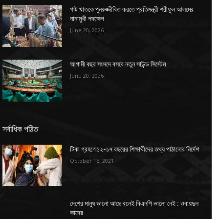
পাট খাতকে পুনরুজ্জীবিত করতে প্রতিমন্ত্রী শরীফুল আলমের
নানামুখী পদক্ষেপ
June 20, 2026
আগামী বছর সংসদে বসবে নতুন সাউন্ড সিস্টেম
June 20, 2026
সর্বাধিক পঠিত
টিকা গ্রহণে ১২-১৭ বছরের শিক্ষার্থীদের তথ্য পাঠানোর নির্দেশ
October 15, 2021
দেশের মানুষ ভালো আছে বলেই বিএনপি ভালো নেই : ওবায়দুল
কাদের