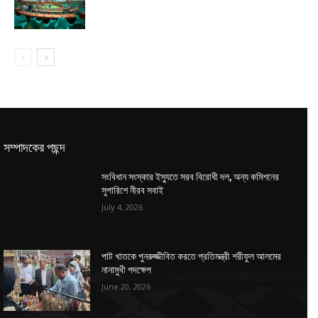
সম্পাদকের পছন্দ
সংবিধান সংস্কার ইস্যুতে সরব বিরোধী দল, অন্য কমিশনের
সুপারিশে নীরব সবাই
July 4, 2026
পাট খাতকে পুনরুজ্জীবিত করতে প্রতিমন্ত্রী শরীফুল আলমের
নানামুখী পদক্ষেপ
June 20, 2026