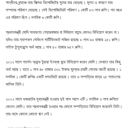
গান্ধীনর ব্র্যাঞ্চে তার ফিক্সড ডিপোজিটের সুদের হার বেড়েছে। মূলত এ কারণে তার
সম্পদের পরিমাণ বেড়েছে। সেই ডিপোজিটেরই পরিমাণ ১ কোটি ৮৩ লাখ রুপি। গত বছর
এর পরিমাণ ছিল ১ দশমিক ৬ কোটি রুপি।
প্রধানমন্ত্রী মোদি সাধারণত শেয়ারবাজার বা মিউচাল ফান্ডে কোনও বিনিয়োগ করেন না।
যদিও তার ন্যাশনাল সেভিংস সার্টিফিকেটে সঞ্চিত রয়েছে ৮ লাখ ৯৩ হাজার ২৫১ রুপি।
লাইফ ইন্স্যুরেন্সে অর্থ আছে ১ লাখ ৫০ হাজার ৯৫৭ রুপি।
২০১২ সালে লার্সেন অ্যান্ড টুবরো ইনফ্রা বন্ডে বিনিয়োগ করেন মোদি। সেখানে তার কিছু
অর্থ আছে। হাতে ১ লাখ ৪৮ হাজার ৩৩১ টাকার মূল্যের চারটি সোনার আংটি রয়েছে। ১
দশমিক ১ কোটি রুপির একটি বসতভিটে রয়েছে। তবে এ সম্পত্তির মাত্র ২৫ শতাংশের
মালিক তিনি।
২০০২ সালে গুজরাটের মুখ্যমন্ত্রী হওয়ার দুই মাস আগে এটি ১ দশমিক ৩ লাখ রুপিতে
কেনেন মোদি। তবে প্রধানমন্ত্রী হওয়ার পর কোনো সম্পত্তিতে বিনিয়োগ করেননি তিনি।
তার নামে কোনো কোনো ঋণ নেই।