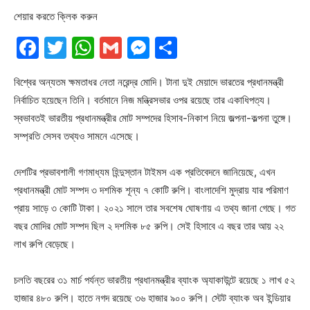
শেয়ার করতে ক্লিক করুন
Facebook
Twitter
WhatsApp
Gmail
Messenger
Share
বিশ্বের অন্যতম ক্ষমতাধর নেতা নরেন্দ্র মোদি। টানা দুই মেয়াদে ভারতের প্রধানমন্ত্রী
নির্বাচিত হয়েছেন তিনি। বর্তমানে নিজ মন্ত্রিসভার ওপর রয়েছে তার একাধিপত্য।
স্বভাবতই ভারতীয় প্রধানমন্ত্রীর মোট সম্পদের হিসাব-নিকাশ নিয়ে জল্পনা-কল্পনা তুঙ্গে।
সম্প্রতি সেসব তথ্যও সামনে এসেছে।
দেশটির প্রভাবশালী গণমাধ্যম হিন্দুস্তান টাইমস এক প্রতিবেদনে জানিয়েছে, এখন
প্রধানমন্ত্রী মোট সম্পদ ৩ দশমিক শূন্য ৭ কোটি রুপি। বাংলাদেশি মুদ্রায় যার পরিমাণ
প্রায় সাড়ে ৩ কোটি টাকা। ২০২১ সালে তার সবশেষ ঘোষণায় এ তথ্য জানা গেছে। গত
বছর মোদির মোট সম্পদ ছিল ২ দশমিক ৮৫ রুপি। সেই হিসাবে এ বছর তার আয় ২২
লাখ রুপি বেড়েছে।
চলতি বছরের ৩১ মার্চ পর্যন্ত ভারতীয় প্রধানমন্ত্রীর ব্যাংক অ্যাকাউন্টে রয়েছে ১ লাখ ৫২
হাজার ৪৮০ রুপি। হাতে নগদ রয়েছে ৩৬ হাজার ৯০০ রুপি। স্টেট ব্যাংক অব ইন্ডিয়ার