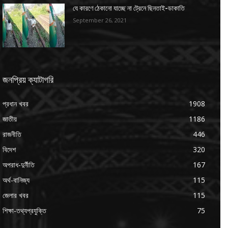
যে কারণে ঠেকানো যাচ্ছে না ট্রেনে ছিনতাই-ডাকাতি
September 26, 2021
জনপ্রিয় ক্যাটাগরি
প্রধান খবর
1908
জাতীয়
1186
রাজনীতি
446
বিদেশ
320
অপরাধ-দুর্নীতি
167
অর্থ-বানিজ্য
115
জেলার খবর
115
শিক্ষা-তথ্যপ্রযুক্তি
75