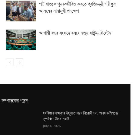
পাট খাতকে পুনরুজ্জীবিত করতে প্রতিমন্ত্রী শরীফুল
আলমের নানামুখী পদক্ষেপ
আগামী বছর সংসদে বসবে নতুন সাউন্ড সিস্টেম
সম্পাদকের পছন্দ
সংবিধান সংস্কার ইস্যুতে সরব বিরোধী দল, অন্য কমিশনের
সুপারিশে নীরব সবাই
July 4, 2026