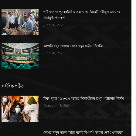
পাট খাতকে পুনরুজ্জীবিত করতে প্রতিমন্ত্রী শরীফুল আলমের
নানামুখী পদক্ষেপ
June 20, 2026
আগামী বছর সংসদে বসবে নতুন সাউন্ড সিস্টেম
June 20, 2026
সর্বাধিক পঠিত
টিকা গ্রহণে ১২-১৭ বছরের শিক্ষার্থীদের তথ্য পাঠানোর নির্দেশ
October 15, 2021
দেশের মানুষ ভালো আছে বলেই বিএনপি ভালো নেই : ওবায়দুল