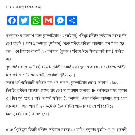
শেয়ার করতে ক্লিক করুন
Facebook
Twitter
WhatsApp
Gmail
Messenger
Share
বাংলাদেশের আকাশে আজ বৃহস্পতিবার (৭ অক্টোবর) পবিত্র রবিউল আউয়াল মাসের চাঁদ
দেখা যায়নি। ফলে ৯ অক্টোবর (শনিবার) থেকে পবিত্র রবিউল আউয়াল মাস গণনা শুরু
হবে। সে হিসাবে আগামী ২০ অক্টোবর (বুধবার) পবিত্র ঈদে মিলাদুন্নবী (সা.) পালিত
হবে।
বৃহস্পতিবার (৭ অক্টোবর) সন্ধ্যায় জাতীয় মসজিদ বায়তুল মোকাররমের সভাকক্ষে জাতীয়
চাঁদ দেখা কমিটির সভায় এই সিদ্ধান্ত গৃহীত হয়।
সভায় ধর্ম প্রতিমন্ত্রী ফরিদুল হক খান জানান, বৃহস্পতিবার দেশের আকাশে ১৪৪৩
হিজরির রবিউল আউয়াল মাসের চাঁদ দেখা না যাওয়ায় শুক্রবার (৮ অক্টোবর) সফর মাসের
৩০ দিন পূর্ণ হচ্ছে। তাই আগামী শনিবার (৯ অক্টোবর) থেকে রবিউল আউয়াল মাস গণনা
শুরু হবে। ফলে আগামী ২০ অক্টোবর (১২ রবিউল আউয়াল) দেশে পবিত্র ঈদে
মিলাদুন্নবী (সা.) পালিত হবে।
৫৭০ খ্রিষ্টাব্দের হিজরি রবিউল আউয়াল মাসের ১২ তারিখ মক্কার কুরাইশ বংশে মহানবী