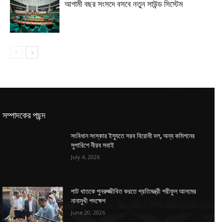
আগামী বছর সংসদে বসবে নতুন সাউন্ড সিস্টেম
সম্পাদকের পছন্দ
সংবিধান সংস্কার ইস্যুতে সরব বিরোধী দল, অন্য কমিশনের
সুপারিশে নীরব সবাই
July 4, 2026
পাট খাতকে পুনরুজ্জীবিত করতে প্রতিমন্ত্রী শরীফুল আলমের
নানামুখী পদক্ষেপ
June 20, 2026