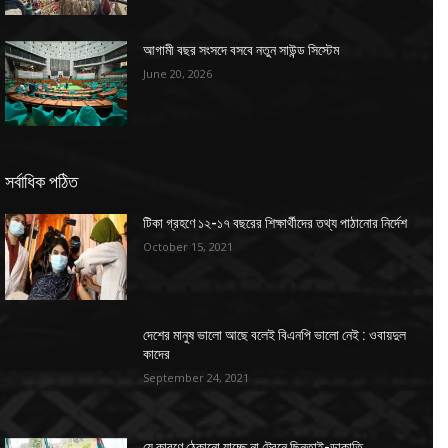
আগামী বছর সংসদে বসবে নতুন সাউন্ড সিস্টেম
June 20, 2026
সর্বাধিক পঠিত
টিকা গ্রহণে ১২-১৭ বছরের শিক্ষার্থীদের তথ্য পাঠানোর নির্দেশ
October 15, 2021
দেশের মানুষ ভালো আছে বলেই বিএনপি ভালো নেই : ওবায়দুল
কাদের
September 24, 2021
যে কারণে ঠেকানো যাচ্ছে না ট্রেনে ছিনতাই-ডাকাতি