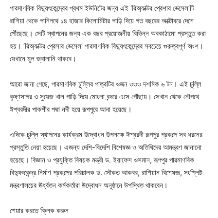
পারমাণবিক বিদ্যুৎকেন্দ্রের প্রথম ইউনিটের জন্য এই ‘রিঅ্যাক্টর প্রেশার ভেসেল’টি
রাশিয়া থেকে পানিপথে ১৪ হাজার কিলোমিটার পাড়ি দিয়ে গত বছরের অক্টোবরে দেশে
পৌঁছেছে। সেটি স্থাপনের জন্য এক বছর প্রয়োজনীয় বিভিন্ন অবকাঠামো প্রস্তুত করা
হয়। ‘রিঅ্যাক্টর প্রেসার ভেসেল’ পারমাণবিক বিদ্যুৎকেন্দ্রের সবচেয়ে গুরুত্বপূর্ণ অংশ।
যেখানে মূল জ্বালানি থাকবে।
আরো জানা গেছে, পারমাণবিক চুল্লির পাত্রটির ওজন ৩৩৩ দশমিক ৬ টন। এই চুল্লি
কৃষ্ণসাগর ও সুয়েজ খাল পাড়ি দিয়ে মোংলা বন্দরে এসে পৌঁছায়। সেখান থেকে নৌপথে
ঈশ্বরদীর পাকশীর পদ্মা নদী হয়ে রূপপুরে আনা হয়েছে।
এদিকে চুল্লি স্থাপনের কার্যক্রম উদ্বোধন উপলক্ষে ঈশ্বরদী রূপপুর প্রকল্পে সব ধরনের
প্রস্তুতি নেয়া হয়েছে। এজন্য দেশি-বিদেশি বিশেষজ্ঞ ও অতিথিদের আমন্ত্রণ জানানো
হয়েছে। বিজ্ঞান ও প্রযুক্তি বিষয়ক মন্ত্রী ড. ইয়াফেস ওসমান, রূপপুর পারমাণবিক
বিদ্যুৎকেন্দ্র নির্মাণ প্রকল্পের পরিচালক ড. সৌকত আকবর, রাশিয়ান বিশেষজ্ঞ, সংশ্লিষ্ট
মন্ত্রণালয়ের ঊর্ধ্বতন কর্মকর্তারা উদ্বোধন অনুষ্ঠানে উপস্থিত থাকবেন।
শেয়ার করতে ক্লিক করুন