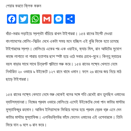
শেয়ার করতে ক্লিক করুন
Facebook
Twitter
WhatsApp
Gmail
Messenger
Share
বাঁচা-মরার লড়াইয়ে স্বপ্নটা বাঁচিয়ে রাখল টাইগাররা। ১৫৪ রানের টার্গেট দেওয়া
বাংলাদেশের বোলিং-ফিল্ডিং দেখে একটা সময় মনে হচ্ছিল এই বুঝি ফিকে হতে চলেছে
টাইগারদের স্বপ্ন। বোলিংয়ে একের পর এক ওয়াইড, ক্যাচ মিস, রান আউটের সুযোগ
কাজে লাগাতে না পারায় হতাশার ছাপ স্পষ্ট হয়ে ওঠে সবার চোখে-মুখে। কিন্তু ম্যাচের
বয়স বাড়ার সাথে সাথে চিত্রপট পাল্টাতে শুরু করে। ১৫৪ রানের লক্ষ্যে খেলতে নেমে
নির্ধারিত ২০ ওভারে ৯ উইকেটে ১২৭ রানে থামে ওমান। ফলে ২৬ রানের জয় নিয়ে মাঠ
ছাড়ে টাইগাররা।
১৫৪ রানের লক্ষ্যে খেলতে নেমে শুরু থেকেই বলের সঙ্গে গতি রেখেই রান তুলছিল ওমানের
ব্যাটসম্যানরা। নিজের প্রথম ওভারে বোলিংয়ে এসেই উইকেটের দেখা পান কাটার মাস্টার
মুস্তাফিজুর রহমান। আকিব ইলিয়াসকে ফিরিয়ে দলের হয়ে প্রথম ব্রেক থ্রু এনে দেন
কাটার মাস্টার মুস্তাফিজ। এলবিডব্লিউর ফাঁদে ফেলেন ওমানের এই ওপেনারকে। তিনি
ফিরে যান ৬ বলে ৬ রান করে।