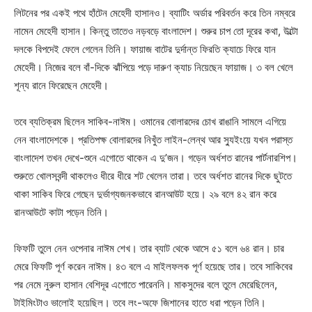
লিটনের পর একই পথে হাঁটেন মেহেদী হাসানও। ব্যাটিং অর্ডার পরিবর্তন করে তিন নম্বরে
নামেন মেহেদী হাসান। কিন্তু তাতেও নড়বড়ে বাংলাদেশ। শুরুর চাপ তো দূরের কথা, উল্টো
দলকে বিপদেই ফেলে গেলেন তিনি। ফায়াজ বাটের দুর্দান্ত ফিরতি ক্যাচে ফিরে যান
মেহেদী। নিজের বলে বাঁ-দিকে ঝাঁপিয়ে পড়ে দারুণ ক্যাচ নিয়েছেন ফায়াজ। ৩ বল খেলে
শূন্য রানে ফিরেছেন মেহেদী।
তবে ব্যতিক্রম ছিলেন সাকিব-নাঈম। ওমানের বোলারদের চোখ রাঙানি সামলে এগিয়ে
নেন বাংলাদেশকে। প্রতিপক্ষ বোলারদের নিখুঁত লাইন-লেন্থ আর স্যুইংয়ে যখন পরাস্ত
বাংলাদেশ তখন দেখে-শুনে এগোতে থাকেন এ দু‌’জন। গড়েন অর্ধশত রানের পার্টনারশিপ।
শুরুতে খোলসবন্দী থাকলেও ধীরে ধীরে শট খেলেন তারা। তবে অর্ধশত রানের দিকে ছুটতে
থাকা সাকিব ফিরে গেছেন দুর্ভাগ্যজনকভাবে রানআউট হয়ে। ২৯ বলে ৪২ রান করে
রানআউটে কাটা পড়েন তিনি।
ফিফটি তুলে নেন ওপেনার নাঈম শেখ। তার ব্যাট থেকে আসে ৫১ বলে ৬৪ রান। চার
মেরে ফিফটি পূর্ণ করেন নাঈম। ৪৩ বলে এ মাইলফলক পূর্ণ হয়েছে তার। তবে সাকিবের
পর নেমে নুরুল হাসান বেশিদূর এগোতে পারেননি। মাকসুদের বলে তুলে মেরেছিলেন,
টাইমিংটাও ভালোই হয়েছিল। তবে লং-অফে জিশানের হাতে ধরা পড়েন তিনি।