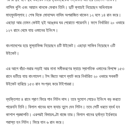
নাসিম খুশি এবং আয়ান খানকে ফেরান তিনি। দুটি ক্যাচই নিয়েছেন অধিনায়ক
মাহমুদউল্লাহ। শেষ দিকে মোহাম্মদ নাদিম অপরাজিত থাকেন ১২ বলে ১৪ রান করে।
এছাড়া আর তেমন কেউই দুই অঙ্কের ঘর পেরোতে পারেননি। ফলে নির্ধারিত ২০ ওভারে
১২৭ রানে থেমে যায় ওমানের ইনিংস।
বাংলাদেশের হয়ে মুস্তাফিজ নিয়েছেন ৪টি উইকেট। এছাড়া সাকিব নিয়েছেন ৩টি
উইকেট।
এর আগে বাঁচা-মরার লড়াই আর নানা সমীকরণের ম্যাচে স্বাগতিক ওমানের বিপক্ষে ১৫৩
রানে গুটিয়ে যায় বাংলাদেশ। টস জিতে আগে ব্যাট করে নির্ধারিত ২০ ওভারে সবকটি
উইকেট হারিয়ে ১৫৩ রান সংগ্রহ করে টাইগাররা।
ব্যক্তিগত ৪ রানে প্রাণ ফিরে পান লিটন দাস। তবে সুযোগ পেয়েও ইনিংস বড় করতে
পারেননি তিনি। বিলাল খানের বলে ক্যাচ তুলে দেন লিটন। তবে সেটি ধরতে ব্যর্থ হন
কাশাপ প্রজাপতি। এরপরই বিদায়ঘণ্টা বাজে তার। বিলাল খানের দুর্দান্ত ইর্য়কারে
পরাস্ত হন লিটন। ফিরে যান ৬ রান করে।