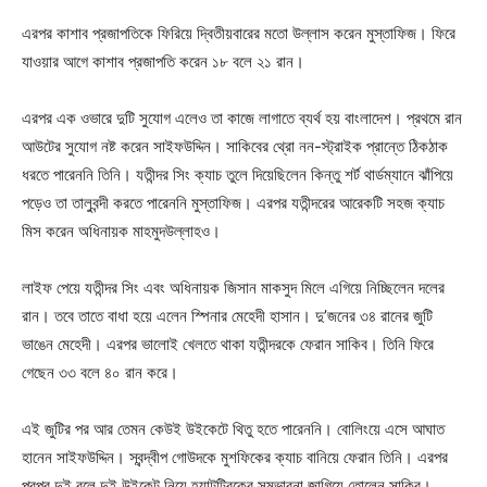
এরপর কাশাব প্রজাপতিকে ফিরিয়ে দ্বিতীয়বারের মতো উল্লাস করেন মুস্তাফিজ। ফিরে
যাওয়ার আগে কাশাব প্রজাপতি করেন ১৮ বলে ২১ রান।
এরপর এক ওভারে দুটি সুযোগ এলেও তা কাজে লাগাতে ব্যর্থ হয় বাংলাদেশ। প্রথমে রান
আউটের সুযোগ নষ্ট করেন সাইফউদ্দিন। সাকিবের থ্রো নন-স্ট্রাইক প্রান্তে ঠিকঠাক
ধরতে পারেননি তিনি। যতীন্দর সিং ক্যাচ তুলে দিয়েছিলেন কিন্তু শর্ট থার্ডম্যানে ঝাঁপিয়ে
পড়েও তা তালুবন্দী করতে পারেননি মুস্তাফিজ। এরপর যতীন্দরের আরেকটি সহজ ক্যাচ
মিস করেন অধিনায়ক মাহমুদউল্লাহও।
লাইফ পেয়ে যতীন্দর সিং এবং অধিনায়ক জিসান মাকসুদ মিলে এগিয়ে নিচ্ছিলেন দলের
রান। তবে তাতে বাধা হয়ে এলেন স্পিনার মেহেদী হাসান। দু‌’জনের ৩৪ রানের জুটি
ভাঙেন মেহেদী। এরপর ভালোই খেলতে থাকা যতীন্দরকে ফেরান সাকিব। তিনি ফিরে
গেছেন ৩৩ বলে ৪০ রান করে।
এই জুটির পর আর তেমন কেউই উইকেটে থিতু হতে পারেননি। বোলিংয়ে এসে আঘাত
হানেন সাইফউদ্দিন। স্বন্দ্বীপ গোউদকে মুশফিকের ক্যাচ বানিয়ে ফেরান তিনি। এরপর
পরপর দুই বলে দুই উইকেট নিয়ে হ্যাটট্রিকের সম্ভাবনা জাগিয়ে তোলেন সাকিব।