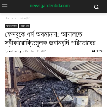
Home
অপরাধ-দুর্নীতি
অপরাধ-দুর্নীতি
প্রধান খবর
ফেসবুকে ধর্ম অবমাননা: আদালতে
স্বীকারোক্তিমূলক জবানবন্দি পরিতোষের
By
editorng
-
October 19, 2021
3824