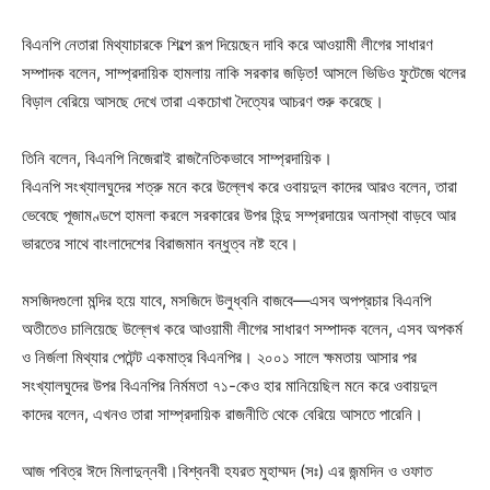
বিএনপি নেতারা মিথ্যাচারকে শিল্পে রূপ দিয়েছেন দাবি করে আওয়ামী লীগের সাধারণ
সম্পাদক বলেন, সাম্প্রদায়িক হামলায় নাকি সরকার জড়িত! আসলে ভিডিও ফুটেজে থলের
বিড়াল বেরিয়ে আসছে দেখে তারা একচোখা দৈত্যের আচরণ শুরু করেছে।
তিনি বলেন, বিএনপি নিজেরাই রাজনৈতিকভাবে সাম্প্রদায়িক।
বিএনপি সংখ্যালঘুদের শত্রু মনে করে উল্লেখ করে ওবায়দুল কাদের আরও বলেন, তারা
ভেবেছে পূজামণ্ডপে হামলা করলে সরকারের উপর হিন্দু সম্প্রদায়ের অনাস্থা বাড়বে আর
ভারতের সাথে বাংলাদেশের বিরাজমান বন্ধুত্ব নষ্ট হবে।
মসজিদগুলো মন্দির হয়ে যাবে, মসজিদে উলুধ্বনি বাজবে—এসব অপপ্রচার বিএনপি
অতীতেও চালিয়েছে উল্লেখ করে আওয়ামী লীগের সাধারণ সম্পাদক বলেন, এসব অপকর্ম
ও নির্জলা মিথ্যার পেটেন্ট একমাত্র বিএনপির। ২০০১ সালে ক্ষমতায় আসার পর
সংখ্যালঘুদের উপর বিএনপির নির্মমতা ৭১-কেও হার মানিয়েছিল মনে করে ওবায়দুল
কাদের বলেন, এখনও তারা সাম্প্রদায়িক রাজনীতি থেকে বেরিয়ে আসতে পারেনি।
আজ পবিত্র ঈদে মিলাদুন্নবী।বিশ্বনবী হযরত মুহাম্মদ (সঃ) এর জন্মদিন ও ওফাত