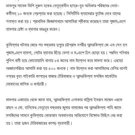
ডাকসুর সাবেক ভিপি নুরুল হকের নেতৃত্বাধীন ছাত্র-যুব অধিকার পরিষদের নেতা-
কর্মীসহ ১০ জনকে গ্রেপ্তার করা হয়েছে। সিসিটিভি ক্যামেরার ফুটেজ দেখে তাদের
শনাক্ত করা হয়। প্রাথমিক জিজ্ঞাসাবাদে আসামিরা স্বীকার করেছেন তারা পূজামণ্ডপে
হামলার চেষ্টা ও ব্যানার ভাঙচুর করেন।
কুমিল্লার ঘটনার জেরে গত শুক্রবার দুপুরে চট্টগ্রাম নগরীর আন্দরকিল্লা জে এম সেন হল
পূজামণ্ডপে হামলা, গেটের ব্যানার ছিঁড়ে ফেলা ও মণ্ডপে ঢিল ছোড়া হয়। পরদিন শনিবার
পুলিশ বাদী হয়ে কোতোয়ালি থানায় ৮৪ জনের নাম উল্লেখ করে মামলা করে। এছাড়া
অজ্ঞাতপরিচয় আসামি করা হয় ৫০০ জনকে। নাম উল্লেখ করা আসামিদের বেশির ভাগই
নগরের বৃহৎ পাইকারি কাপড়ের বাজার টেরিবাজার ও আন্দরকিল্লা মসজিদ মার্কেটের
দোকানের মালিক ও কর্মচারী।
মামলার এজাহার থেকে জানা যায়, আন্দরকিল্লা এলাকার বাসিন্দা ইমরান মাজেদ ওরফে
রাহুল ও মো. হানিফের নেতৃত্বে শুক্রবার জুমার নামাজের পর আন্দরকিল্লা শাহি জামে
মসজিদের সামনে কুমিল্লায় কোরআন অবমাননার অভিযোগে বিক্ষোভ মিছিল বের করা
হয়। তারা দুজন টেরিবাজারের কাপড় ব্যবসায়ী।