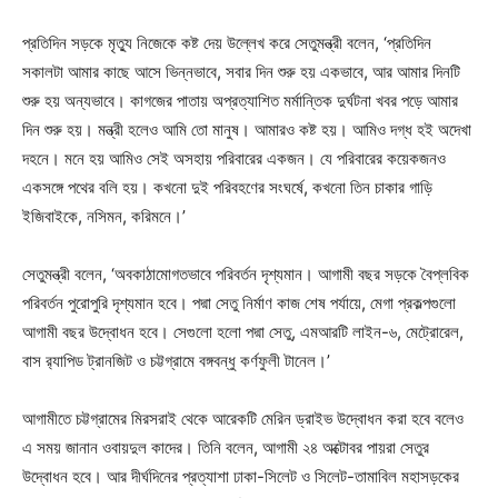
প্রতিদিন সড়কে মৃত্যু নিজেকে কষ্ট দেয় উল্লেখ করে সেতুমন্ত্রী বলেন, ‘প্রতিদিন
সকালটা আমার কাছে আসে ভিন্নভাবে, সবার দিন শুরু হয় একভাবে, আর আমার দিনটি
শুরু হয় অন্যভাবে। কাগজের পাতায় অপ্রত্যাশিত মর্মান্তিক দুর্ঘটনা খবর পড়ে আমার
দিন শুরু হয়। মন্ত্রী হলেও আমি তো মানুষ। আমারও কষ্ট হয়। আমিও দগ্ধ হই অদেখা
দহনে। মনে হয় আমিও সেই অসহায় পরিবারের একজন। যে পরিবারের কয়েকজনও
একসঙ্গে পথের বলি হয়। কখনো দুই পরিবহণের সংঘর্ষে, কখনো তিন চাকার গাড়ি
ইজিবাইকে, নসিমন, করিমনে।’
সেতুমন্ত্রী বলেন, ‘অবকাঠামোগতভাবে পরিবর্তন দৃশ্যমান। আগামী বছর সড়কে বৈপ্লবিক
পরিবর্তন পুরোপুরি দৃশ্যমান হবে। পদ্মা সেতু নির্মাণ কাজ শেষ পর্যায়ে, মেগা প্রকল্পগুলো
আগামী বছর উদ্বোধন হবে। সেগুলো হলো পদ্মা সেতু, এমআরটি লাইন-৬, মেট্রোরেল,
বাস র‌্যাপিড ট্রানজিট ও চট্টগ্রামে বঙ্গবন্ধু কর্ণফুলী টানেল।’
আগামীতে চট্টগ্রামের মিরসরাই থেকে আরেকটি মেরিন ড্রাইভ উদ্বোধন করা হবে বলেও
এ সময় জানান ওবায়দুল কাদের। তিনি বলেন, আগামী ২৪ অক্টোবর পায়রা সেতুর
উদ্বোধন হবে। আর দীর্ঘদিনের প্রত্যাশা ঢাকা-সিলেট ও সিলেট-তামাবিল মহাসড়কের