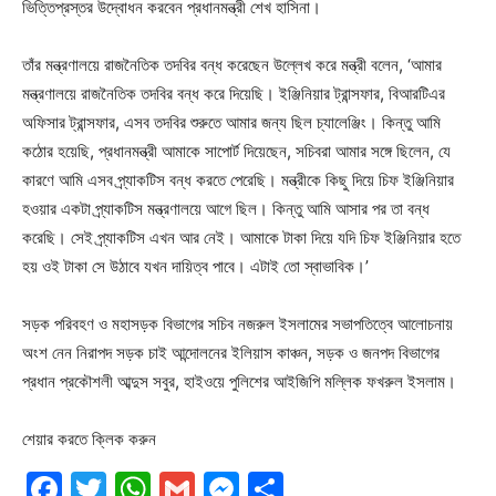
ভিত্তিপ্রস্তর উদ্বোধন করবেন প্রধানমন্ত্রী শেখ হাসিনা।
তাঁর মন্ত্রণালয়ে রাজনৈতিক তদবির বন্ধ করেছেন উল্লেখ করে মন্ত্রী বলেন, ‘আমার
মন্ত্রণালয়ে রাজনৈতিক তদবির বন্ধ করে দিয়েছি। ইঞ্জিনিয়ার ট্রান্সফার, বিআরটিএর
অফিসার ট্রান্সফার, এসব তদবির শুরুতে আমার জন্য ছিল চ্যালেঞ্জিং। কিন্তু আমি
কঠোর হয়েছি, প্রধানমন্ত্রী আমাকে সাপোর্ট দিয়েছেন, সচিবরা আমার সঙ্গে ছিলেন, যে
কারণে আমি এসব প্র্যাকটিস বন্ধ করতে পেরেছি। মন্ত্রীকে কিছু দিয়ে চিফ ইঞ্জিনিয়ার
হওয়ার একটা প্র্যাকটিস মন্ত্রণালয়ে আগে ছিল। কিন্তু আমি আসার পর তা বন্ধ
করেছি। সেই প্র্যাকটিস এখন আর নেই। আমাকে টাকা দিয়ে যদি চিফ ইঞ্জিনিয়ার হতে
হয় ওই টাকা সে উঠাবে যখন দায়িত্ব পাবে। এটাই তো স্বাভাবিক।’
সড়ক পরিবহণ ও মহাসড়ক বিভাগের সচিব নজরুল ইসলামের সভাপতিত্বে আলোচনায়
অংশ নেন নিরাপদ সড়ক চাই আন্দোলনের ইলিয়াস কাঞ্চন, সড়ক ও জনপদ বিভাগের
প্রধান প্রকৌশলী আব্দুস সবুর, হাইওয়ে পুলিশের আইজিপি মল্লিক ফখরুল ইসলাম।
শেয়ার করতে ক্লিক করুন
Facebook
Twitter
WhatsApp
Gmail
Messenger
Share