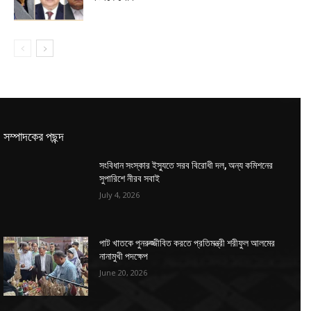
সম্পাদকের পছন্দ
সংবিধান সংস্কার ইস্যুতে সরব বিরোধী দল, অন্য কমিশনের
সুপারিশে নীরব সবাই
July 4, 2026
পাট খাতকে পুনরুজ্জীবিত করতে প্রতিমন্ত্রী শরীফুল আলমের
নানামুখী পদক্ষেপ
June 20, 2026