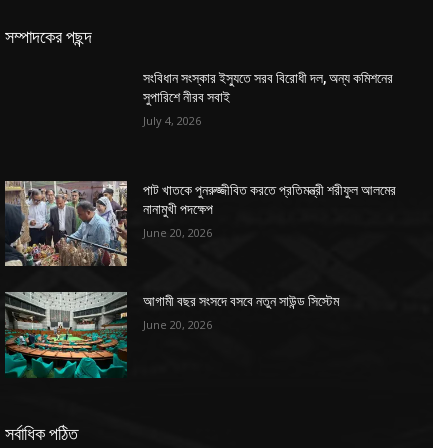
সম্পাদকের পছন্দ
সংবিধান সংস্কার ইস্যুতে সরব বিরোধী দল, অন্য কমিশনের
সুপারিশে নীরব সবাই
July 4, 2026
পাট খাতকে পুনরুজ্জীবিত করতে প্রতিমন্ত্রী শরীফুল আলমের
নানামুখী পদক্ষেপ
June 20, 2026
আগামী বছর সংসদে বসবে নতুন সাউন্ড সিস্টেম
June 20, 2026
সর্বাধিক পঠিত