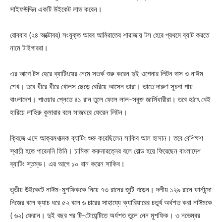
সাইফউদ্দিন একটি উইকেট লাভ করেন।
রোববার (২৪ অক্টোবর) সংযুক্ত আরব আমিরাতের শারাজায় টস হেরে প্রথমে ব্যাট করতে
নামে টাইগাররা।
এর আগে টস হেরে ব্যাটিংয়ের নেমে সতর্ক শুরু করেন দুই ওপেনার লিটন দাস ও নাঈম
শেখ। তবে ধীরে ধীরে খোলস ছেড়ে বেরিয়ে আসেন তারা। তাতে দারুণ সূচনা পায়
বাংলাদেশ। পাওয়ার প্লেতে ৪১ রান তুলে ফেলে লাল-সবুজ জার্সিধারীরা। তবে হঠাৎ খেই
হারিয়ে লাহিরু কুমারার বলে সাজঘরে ফেরেন লিটন।
ক্রিজে এসে আক্রমণাত্মক ব্যাটিং শুরু করেছিলেন সাকিব আল হাসান। তবে বেশিক্ষণ
স্থায়ী হতে পারেননি তিনি। চামিকা করুনারত্নের বলে বোল্ড হয়ে ফিরেছেন বাংলাদেশ
ব্যাটিং স্তম্ভ। এর আগে ১০ রান করেন সাকিব।
তৃতীয় উইকেটে নাঈম-মুশফিককে নিয়ে ৭৩ রানের জুটি গড়েন। দলীয় ১২৯ রানে ফার্নান্দো
নিজের বলে ক্যাচ ধরে ৫২ বলে ৬ চারের সাহায্যে ক্যারিয়ারের চতুর্থ অর্ধশত করা নাঈমকে
( ৬২) ফেরান। দুই বছর পর টি-টোয়েন্টিতে অর্ধশত তুলে নেন মুশফিক। ৩ নভেম্বর