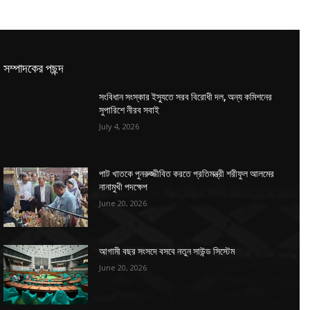
সম্পাদকের পছন্দ
সংবিধান সংস্কার ইস্যুতে সরব বিরোধী দল, অন্য কমিশনের
সুপারিশে নীরব সবাই
July 4, 2026
পাট খাতকে পুনরুজ্জীবিত করতে প্রতিমন্ত্রী শরীফুল আলমের
নানামুখী পদক্ষেপ
June 20, 2026
আগামী বছর সংসদে বসবে নতুন সাউন্ড সিস্টেম
June 20, 2026