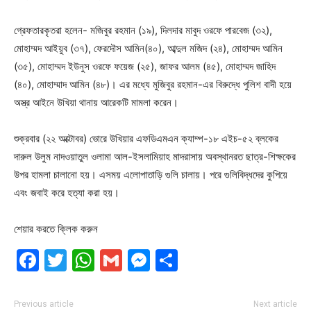
গ্রেফতারকৃতরা হলেন- মজিবুর রহমান (১৯), দিলদার মাবুদ ওরফে পারবেজ (৩২),
মোহাম্মদ আইয়ুব (৩৭), ফেরদৌস আমিন(৪০), আব্দুল মজিদ (২৪), মোহাম্মদ আমিন
(৩৫), মোহাম্মদ ইউনুস ওরফে ফয়েজ (২৫), জাফর আলম (৪৫), মোহাম্মদ জাহিদ
(৪০), মোহাম্মাদ আমিন (৪৮)। এর মধ্যে মুজিবুর রহমান-এর বিরুদ্ধে পুলিশ বাদী হয়ে
অস্ত্র আইনে উখিয়া থানায় আরেকটি মামলা করেন।
শুক্রবার (২২ অক্টোবর) ভোরে উখিয়ার এফডিএমএন ক্যাম্প-১৮ এইচ-৫২ ব্লকের
দারুল উলুম নাদওয়াতুল ওলামা আল-ইসলামিয়াহ মাদরাসায় অবস্থানরত ছাত্র-শিক্ষকের
উপর হামলা চালানো হয়। এসময় এলোপাতাড়ি গুলি চালায়। পরে গুলিবিদ্ধদের কুপিয়ে
এবং জবাই করে হত্যা করা হয়।
শেয়ার করতে ক্লিক করুন
Facebook
Twitter
WhatsApp
Gmail
Messenger
Share
Previous article
Next article