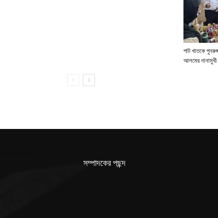
পাট খাতকে পুনরুজ্
আলমের নানামুখী 
সম্পাদকের পছন্দ