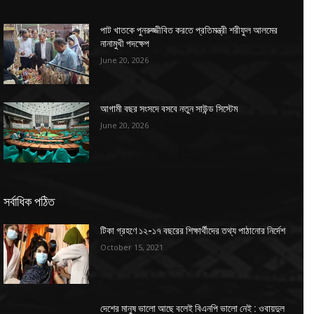
পাট খাতকে পুনরুজ্জীবিত করতে প্রতিমন্ত্রী শরীফুল আলমের
নানামুখী পদক্ষেপ
June 20, 2026
আগামী বছর সংসদে বসবে নতুন সাউন্ড সিস্টেম
June 20, 2026
সর্বাধিক পঠিত
টিকা গ্রহণে ১২-১৭ বছরের শিক্ষার্থীদের তথ্য পাঠানোর নির্দেশ
October 15, 2021
দেশের মানুষ ভালো আছে বলেই বিএনপি ভালো নেই : ওবায়দুল