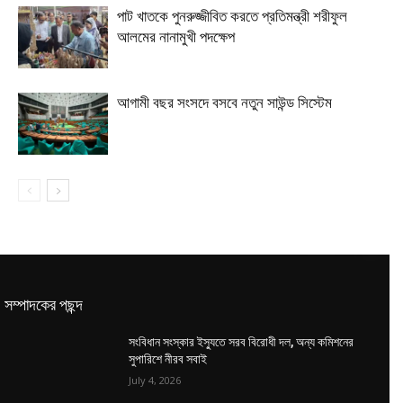
পাট খাতকে পুনরুজ্জীবিত করতে প্রতিমন্ত্রী শরীফুল
আলমের নানামুখী পদক্ষেপ
আগামী বছর সংসদে বসবে নতুন সাউন্ড সিস্টেম
সম্পাদকের পছন্দ
সংবিধান সংস্কার ইস্যুতে সরব বিরোধী দল, অন্য কমিশনের
সুপারিশে নীরব সবাই
July 4, 2026