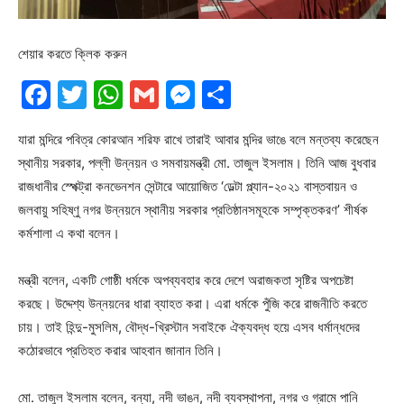
শেয়ার করতে ক্লিক করুন
Facebook
Twitter
WhatsApp
Gmail
Messenger
Share
যারা মন্দিরে পবিত্র কোরআন শরিফ রাখে তারাই আবার মন্দির ভাঙে বলে মন্তব্য করেছেন
স্থানীয় সরকার, পল্লী উন্নয়ন ও সমবায়মন্ত্রী মো. তাজুল ইসলাম। তিনি আজ বুধবার
রাজধানীর স্পেক্ট্রা কনভেনশন সেন্টারে আয়োজিত ‘ডেল্টা প্ল্যান-২০২১ বাস্তবায়ন ও
জলবায়ু সহিষ্ণু নগর উন্নয়নে স্থানীয় সরকার প্রতিষ্ঠানসমূহকে সম্পৃক্তকরণ’ শীর্ষক
কর্মশালা এ কথা বলেন।
মন্ত্রী বলেন, একটি গোষ্ঠী ধর্মকে অপব্যবহার করে দেশে অরাজকতা সৃষ্টির অপচেষ্টা
করছে। উদ্দেশ্য উন্নয়নের ধারা ব্যাহত করা। এরা ধর্মকে পুঁজি করে রাজনীতি করতে
চায়। তাই হিন্দু-মুসলিম, বৌদ্ধ-খ্রিস্টান সবাইকে ঐক্যবদ্ধ হয়ে এসব ধর্মান্ধদের
কঠোরভাবে প্রতিহত করার আহবান জানান তিনি।
মো. তাজুল ইসলাম বলেন, বন্যা, নদী ভাঙন, নদী ব্যবস্থাপনা, নগর ও গ্রামে পানি