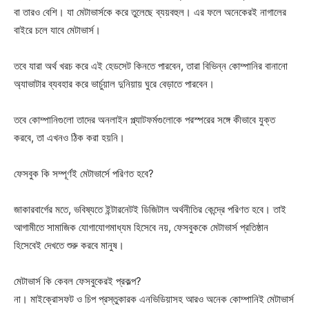
বা তারও বেশি। যা মেটাভার্সকে করে তুলেছে ব্যয়বহুল। এর ফলে অনেকেরই নাগালের
বাইরে চলে যাবে মেটাভার্স।
তবে যারা অর্থ খরচ করে এই হেডসেট কিনতে পারবেন, তারা বিভিন্ন কোম্পানির বানানো
অ্যাভাটার ব্যবহার করে ভার্চুয়াল দুনিয়ায় ঘুরে বেড়াতে পারবেন।
তবে কোম্পানিগুলো তাদের অনলাইন প্ল্যাটফর্মগুলোকে পরস্পরের সঙ্গে কীভাবে যুক্ত
করবে, তা এখনও ঠিক করা হয়নি।
ফেসবুক কি সম্পূর্ণই মেটাভার্সে পরিণত হবে?
জাকারবার্গের মতে, ভবিষ্যতে ইন্টারনেটই ডিজিটাল অর্থনীতির কেন্দ্রে পরিণত হবে। তাই
আগামীতে সামাজিক যোগাযোগমাধ্যম হিসেবে নয়, ফেসবুককে মেটাভার্স প্রতিষ্ঠান
হিসেবেই দেখতে শুরু করবে মানুষ।
মেটাভার্স কি কেবল ফেসবুকেরই প্রকল্প?
না। মাইক্রোসফট ও চিপ প্রস্তুকারক এনভিডিয়াসহ আরও অনেক কোম্পানিই মেটাভার্স