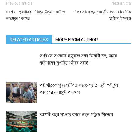
Previous article
Next article
দেশে সাম্প্রদায়িক শক্তির উত্থান ঘটে ৩
‘ফ্রি প্রেস অ্যাওয়ার্ড’ পেলেন সাংবাদিক
নভেম্বর : কাদের
রোজিনা ইসলাম
RELATED ARTICLES
MORE FROM AUTHOR
সংবিধান সংস্কার ইস্যুতে সরব বিরোধী দল, অন্য
কমিশনের সুপারিশে নীরব সবাই
পাট খাতকে পুনরুজ্জীবিত করতে প্রতিমন্ত্রী শরীফুল
আলমের নানামুখী পদক্ষেপ
আগামী বছর সংসদে বসবে নতুন সাউন্ড সিস্টেম