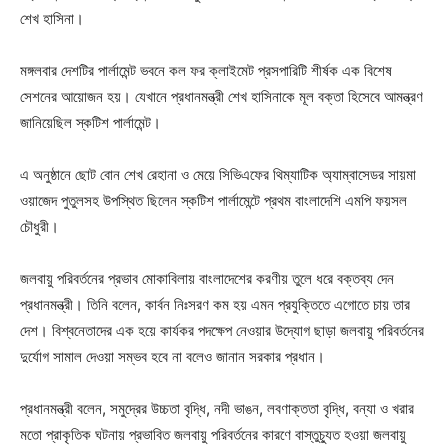
শেখ হাসিনা।
মঙ্গলবার দেশটির পার্লামেন্ট ভবনে কল ফর ক্লাইমেট প্রসপারিটি শীর্ষক এক বিশেষ
সেশনের আয়োজন হয়। যেখানে প্রধানমন্ত্রী শেখ হাসিনাকে মূল বক্তা হিসেবে আমন্ত্রণ
জানিয়েছিল স্কটিশ পার্লামেন্ট।
এ অনুষ্ঠানে ছোট বোন শেখ রেহানা ও মেয়ে সিভিএফের থিম্যাটিক অ্যাম্বাসেডর সায়মা
ওয়াজেদ পুতুলসহ উপস্থিত ছিলেন স্কটিশ পার্লামেন্টে প্রথম বাংলাদেশি এমপি ফয়সল
চৌধুরী।
জলবায়ু পরিবর্তনের প্রভাব মোকাবিলায় বাংলাদেশের করণীয় তুলে ধরে বক্তব্য দেন
প্রধানমন্ত্রী। তিনি বলেন, কার্বন নিঃসরণ কম হয় এমন প্রযুক্তিতে এগোতে চায় তার
দেশ। বিশ্বনেতাদের এক হয়ে কার্যকর পদক্ষেপ নেওয়ার উদ্যোগ ছাড়া জলবায়ু পরিবর্তনের
দুর্যোগ সামাল দেওয়া সম্ভব হবে না বলেও জানান সরকার প্রধান।
প্রধানমন্ত্রী বলেন, সমুদ্রের উচ্চতা বৃদ্ধি, নদী ভাঙন, লবণাক্ততা বৃদ্ধি, বন্যা ও খরার
মতো প্রাকৃতিক ঘটনায় প্রভাবিত জলবায়ু পরিবর্তনের কারণে বাস্তুচ্যুত হওয়া জলবায়ু