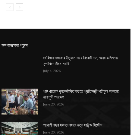
সম্পাদকের পছন্দ
সংবিধান সংস্কার ইস্যুতে সরব বিরোধী দল, অন্য কমিশনের
সুপারিশে নীরব সবাই
July 4, 2026
পাট খাতকে পুনরুজ্জীবিত করতে প্রতিমন্ত্রী শরীফুল আলমের
নানামুখী পদক্ষেপ
June 20, 2026
আগামী বছর সংসদে বসবে নতুন সাউন্ড সিস্টেম
June 20, 2026