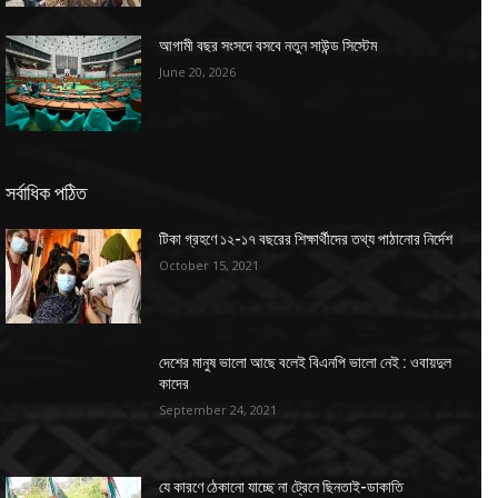
আগামী বছর সংসদে বসবে নতুন সাউন্ড সিস্টেম
June 20, 2026
সর্বাধিক পঠিত
টিকা গ্রহণে ১২-১৭ বছরের শিক্ষার্থীদের তথ্য পাঠানোর নির্দেশ
October 15, 2021
দেশের মানুষ ভালো আছে বলেই বিএনপি ভালো নেই : ওবায়দুল
কাদের
September 24, 2021
যে কারণে ঠেকানো যাচ্ছে না ট্রেনে ছিনতাই-ডাকাতি