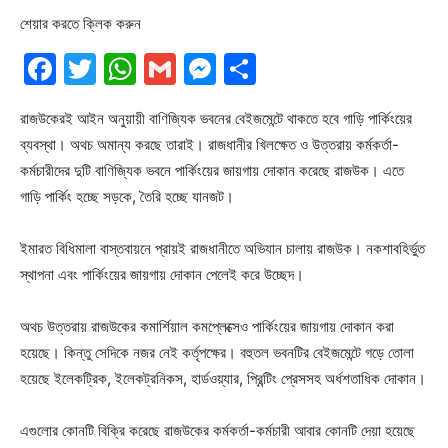
শেয়ার করতে ক্লিক করুন
Facebook
Twitter
WhatsApp
Gmail
Messenger
Share
রাজউকেরই আইন অনুয়ায়ী বাণিজ্যিক ভবনের বেইজমেন্টে থাকতে হবে গাড়ি পার্কিংয়ের
ব্যবস্থা। অথচ অমান্য করছে তারাই। রাজধানীর খিলক্ষেত ও উত্তরায় কর্মকর্তা-
কর্মচারীদের দুটি বাণিজ্যিক ভবনে পার্কিংয়ের জায়গায় দোকান করেছে রাজউক। এতে
গাড়ি পার্কিং হচ্ছে সড়কে, তৈরি হচ্ছে যানজট।
ইমারত বিধিমালা বাস্তবায়নে প্রায়ই রাজধানীতে অভিযান চালায় রাজউক। নকশাবহির্ভুত
স্থাপনা এবং পার্কিংয়ের জায়গায় দোকান পেলেই করে উচ্ছেদ।
অথচ উত্তরায় রাজউকের কমার্শিয়াল কমপ্লেক্সেও পার্কিংয়ের জায়গায় দোকান করা
হয়েছে। কিন্তু সেদিকে নজর নেই কর্তৃপক্ষের। বহুতল ভবনটির বেইজমেন্টে গড়ে তোলা
হয়েছে ইলেকট্রিক, ইলেকট্রনিকস, হার্ডওয়্যার, প্রিন্টিং প্রেসসহ অর্ধশতাধিক দোকান।
এগুলোর কোনটি বিক্রি করেছে রাজউকের কর্মকর্তা-কর্মচারী আবার কোনটি দেয়া হয়েছে