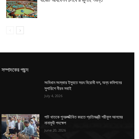
সম্পাদকের পছন্দ
সংবিধান সংস্কার ইস্যুতে সরব বিরোধী দল, অন্য কমিশনের
সুপারিশে নীরব সবাই
July 4, 2026
পাট খাতকে পুনরুজ্জীবিত করতে প্রতিমন্ত্রী শরীফুল আলমের
নানামুখী পদক্ষেপ
June 20, 2026