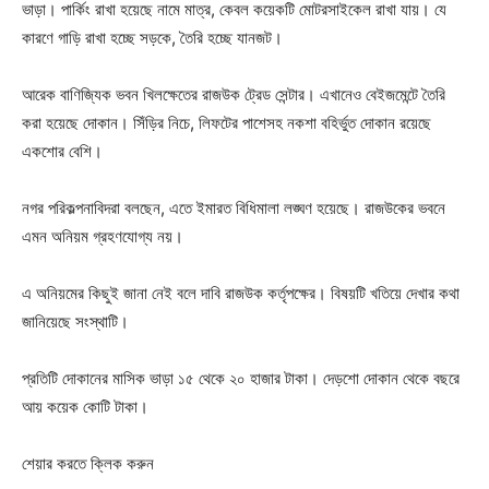
ভাড়া। পার্কিং রাখা হয়েছে নামে মাত্র, কেবল কয়েকটি মোটরসাইকেল রাখা যায়। যে
কারণে গাড়ি রাখা হচ্ছে সড়কে, তৈরি হচ্ছে যানজট।
আরেক বাণিজ্যিক ভবন খিলক্ষেতের রাজউক ট্রেড সেন্টার। এখানেও বেইজমেন্টে তৈরি
করা হয়েছে দোকান। সিঁড়ির নিচে, লিফটের পাশেসহ নকশা বহির্ভুত দোকান রয়েছে
একশোর বেশি।
নগর পরিকল্পনাবিদরা বলছেন, এতে ইমারত বিধিমালা লঙ্ঘণ হয়েছে। রাজউকের ভবনে
এমন অনিয়ম গ্রহণযোগ্য নয়।
এ অনিয়মের কিছুই জানা নেই বলে দাবি রাজউক কর্তৃপক্ষের। বিষয়টি খতিয়ে দেখার কথা
জানিয়েছে সংস্থাটি।
প্রতিটি দোকানের মাসিক ভাড়া ১৫ থেকে ২০ হাজার টাকা। দেড়শো দোকান থেকে বছরে
আয় কয়েক কোটি টাকা।
শেয়ার করতে ক্লিক করুন