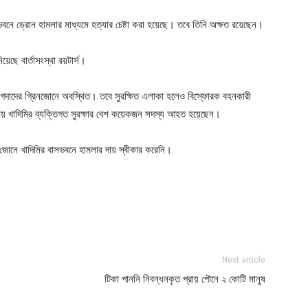
ভবনে ড্রোন হামলার মাধ্যমে হত্যার চেষ্টা করা হয়েছে। তবে তিনি অক্ষত রয়েছেন।
েছে বার্তাসংস্থা রয়টার্স।
বাগদাদের গ্রিনজোনে অবস্থিত। তবে সুরক্ষিত এলাকা হলেও বিস্ফোরক বহনকারী
লায় খাদিমির ব্যক্তিগত সুরক্ষার বেশ কয়েকজন সদস্য আহত হয়েছেন।
ন জোনে খাদিমির বাসভবনে হামলার দায় স্বীকার করেনি।
ger
e
Next article
টিকা পাননি নিবন্ধনকৃত প্রায় পৌনে ২ কোটি মানুষ