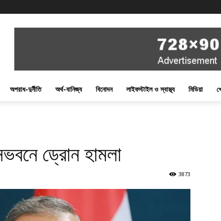
অপরাধ-দুর্নীতি
অর্থ-বানিজ্য
বিনোদন
লাইফস্টাইল ও স্বাস্থ্য
মিডিয়া
খ
বাসভবনে ড্রোন হামলা
3873