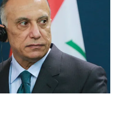
ger
e