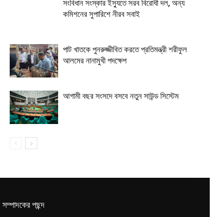
সংবিধান সংস্কার ইস্যুতে সরব বিরোধী দল, অন্য
কমিশনের সুপারিশে নীরব সবাই
পাট খাতকে পুনরুজ্জীবিত করতে প্রতিমন্ত্রী শরীফুল
আলমের নানামুখী পদক্ষেপ
আগামী বছর সংসদে বসবে নতুন সাউন্ড সিস্টেম
সম্পাদকের পছন্দ