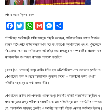
শেয়ার করতে ক্লিক করুন
Facebook
Twitter
WhatsApp
Gmail
Messenger
Share
নৌপরিবহন প্রতিমন্ত্রী খালিদ মাহমুদ চৌধুরী বলেছেন, পাকিস্তানিদের দোসর জিয়াউর
রহমান অবৈধভাবে রাষ্ট্র ক্ষমতা দখল করে বাংলাদেশের স্বাধীনতাকে ধ্বংস, খুনিদেরকে
বাঁচানোসহ ’৭২-এর সংবিধানকে কাটাছেঁড়া করে বঙ্গবন্ধুর অসাম্প্রদায়িক বাংলাদেশকে
সাম্প্রদায়িক বাংলাদেশ বানানোর অপচেষ্টা করেছিল।
বুধবার (১০ নভেম্বর) রংপুর নগরীর টাউন হল অডিটোরিয়ামে শেখ রাসেলের জন্মদিন ও
শেখ রাসেল দিবস উপলক্ষে আয়োজিত পুরস্কার বিতরণ ও আলোচনা সভায় প্রধান
অতিথির বক্তব্যে এ কথা বলেন তিনি।
শেখ রাসেল জাতীয় শিশু-কিশোর পরিষদ রংপুর বিভাগীয় কমিটি আয়োজিত অনুষ্ঠানে এ
সময় অন্যদের মধ্যে পরিষদের মহাসচিব কে এম শহিদ উল্যা এবং সাংগঠনিক সম্পাদক
মো. আলাউদ্দিন সাজুসহ কেন্দ্রীয় ও স্থানীয় আওয়ামী লীগের নেতারা উপস্থিত ছিলেন।