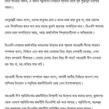
ফিরে পাওয়ায় আগুন, এ আগুন আন্দোলন-নির্বাচনে ব্যর্থতা থেকে সৃষ্ট পুঞ্জিভূত হতাশার
আগুন।
সেতুমন্ত্রী আরও বলেন, দেশের মানুষের চোখ ও মনের ভাষা যারা বুঝে না, যারা ভোগের
এবং বিলাসিতার বাহন মনে করে তাদের বুকেই জ্বলছে অশান্তির দহন। বিএনপি ক্ষমতার
লোভে চরম অশান্তিতে আছে, আছে রাজনৈতিক সিদ্ধান্তহীনতা ও অস্থিরতায়।
বিএনপি নেতাদের রাজনৈতিক দলগুলোর ঐক্যের কথা প্রসঙ্গে আওয়ামী লীগের সাধারণ
সম্পাদক বলেন, নির্বাচন এলে বাঘা বাঘা নেতাদের নিয়ে ঐক্য দেশবাসী দেখেছে, এসব
ঐক্য কাগজেই সীমাবদ্ধ। নেতায় নেতায় ঐক্য দিয়ে কী লাভ? আওয়ামী লীগ এসবকে
ভয় পায় না, ভয় দেখিয়ে লাভ নাই।
আওয়ামী লীগের সাধারণ সম্পাদক আরও বলেন, আগামী জাতীয় নির্বাচনে জনগণ শেখ
হাসিনার উন্নয়ন ও সমৃদ্ধির রাজনীতিকেই বেছে নেবে ইনশাআল্লাহ।
আওয়ামী লীগ প্রতিহিংসার রাজনীতিতে বিশ্বাসী নয় উল্লেখ করে কাদের বলেন, জন্মলগ্ন
থেকে এদেশে প্রতিহিংসার রাজনীতি বিএনপিই চর্চা করে আসছে। প্রতিহিংসা, ষড়যন্ত্র
আর সন্ত্রাসের ওপর বিএনপির রাজনীতি প্রতিষ্ঠিত বলেও উল্লেখ করেন কাদের।