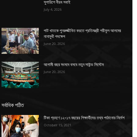
সুপারিশে নীরব সবাই
July 4, 2026
পাট খাতকে পুনরুজ্জীবিত করতে প্রতিমন্ত্রী শরীফুল আলমের
নানামুখী পদক্ষেপ
June 20, 2026
আগামী বছর সংসদে বসবে নতুন সাউন্ড সিস্টেম
June 20, 2026
সর্বাধিক পঠিত
টিকা গ্রহণে ১২-১৭ বছরের শিক্ষার্থীদের তথ্য পাঠানোর নির্দেশ
October 15, 2021