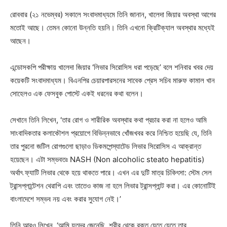
রোববার (২১ নভেম্বর) সকালে সংবাদমাধ্যমে তিনি জানান, খালেদা জিয়ার অবস্থা আগের
মতোই আছে। তেমন কোনো উন্নতি হয়নি। তিনি এখনো ক্রিটিক্যাল অবস্থার মধ্যেই
আছেন।
এন্ডোসকপি পরীক্ষায় খালেদা জিয়ার ‘লিভার সিরোসিস ধরা পড়েছে’ বলে শনিবার খবর দেয়
কয়েকটি সংবাদমাধ্যম। বিএনপির চেয়ারপারসনের সাবেক প্রেস সচিব মারুফ কামাল খান
সোহেলও এক ফেসবুক পোস্টে একই ধরনের কথা বলেন।
সেখানে তিনি লিখেন, ‘তার রোগ ও শারীরিক অবস্থার কথা প্রচার করা না হলেও আমি
সাংবাদিকতার কলাকৌশল প্রয়োগে বিভিন্নভাবে খোঁজখবর করে নিশ্চিত হয়েছি যে, তিনি
তার পুরনো জটিল রোগগুলো ছাড়াও ডিকমপেন্স্যাটেড লিভার সিরোসিস এ আক্রান্ত
হয়েছেন। এটা সম্ভবতঃ NASH (Non alcoholic steato hepatitis)
অর্থাৎ ফ্যাটি লিভার থেকে হয়ে থাকতে পারে। এখন এর দুটি মাত্র চিকিৎসা: স্টেম সেল
ট্রান্সপ্লান্টেশন থেরাপি এবং তাতেও কাজ না হলে লিভার ট্রান্সপ্লান্ট করা। এর কোনোটিই
বাংলাদেশে সম্ভব নয় এবং করার সুযোগ নেই।’
তিনি আরও লিখেন, ‘আমি যতদূর জেনেছি, শরীর থেকে রক্ত যেতে যেতে তার