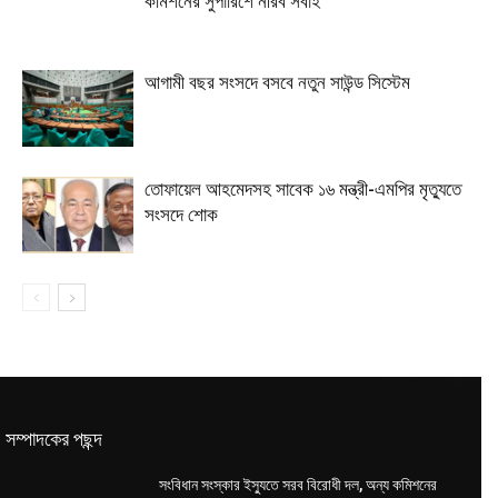
কমিশনের সুপারিশে নীরব সবাই
আগামী বছর সংসদে বসবে নতুন সাউন্ড সিস্টেম
তোফায়েল আহমেদসহ সাবেক ১৬ মন্ত্রী-এমপির মৃত্যুতে
সংসদে শোক
সম্পাদকের পছন্দ
সংবিধান সংস্কার ইস্যুতে সরব বিরোধী দল, অন্য কমিশনের