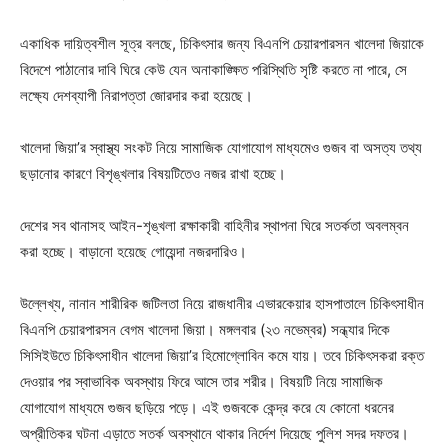
একাধিক দায়িত্বশীল সূত্র বলছে, চিকিৎসার জন্য বিএনপি চেয়ারপারসন খালেদা জিয়াকে
বিদেশে পাঠানোর দাবি ঘিরে কেউ যেন অনাকাঙ্ক্ষিত পরিস্থিতি সৃষ্টি করতে না পারে, সে
লক্ষ্যে দেশব্যাপী নিরাপত্তা জোরদার করা হয়েছে।
খালেদা জিয়া’র স্বাস্থ্য সংকট নিয়ে সামাজিক যোগাযোগ মাধ্যমেও গুজব বা অসত্য তথ্য
ছড়ানোর কারণে বিশৃঙ্খলার বিষয়টিতেও নজর রাখা হচ্ছে।
দেশের সব থানাসহ আইন-শৃঙ্খলা রক্ষাকারী বাহিনীর স্থাপনা ঘিরে সতর্কতা অবলম্বন
করা হচ্ছে। বাড়ানো হয়েছে গোয়েন্দা নজরদারিও।
উল্লেখ্য, নানান শারীরিক জটিলতা নিয়ে রাজধানীর এভারকেয়ার হাসপাতালে চিকিৎসাধীন
বিএনপি চেয়ারপারসন বেগম খালেদা জিয়া। মঙ্গলবার (২৩ নভেম্বর) সন্ধ্যার দিকে
সিসিইউতে চিকিৎসাধীন খালেদা জিয়া’র হিমোগ্লোবিন কমে যায়। তবে চিকিৎসকরা রক্ত
দেওয়ার পর স্বাভাবিক অবস্থায় ফিরে আসে তার শরীর। বিষয়টি নিয়ে সামাজিক
যোগাযোগ মাধ্যমে গুজব ছড়িয়ে পড়ে। এই গুজবকে কেন্দ্র করে যে কোনো ধরনের
অপ্রীতিকর ঘটনা এড়াতে সতর্ক অবস্থানে থাকার নির্দেশ দিয়েছে পুলিশ সদর দফতর।