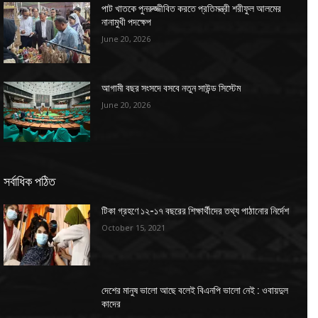
পাট খাতকে পুনরুজ্জীবিত করতে প্রতিমন্ত্রী শরীফুল আলমের
নানামুখী পদক্ষেপ
June 20, 2026
আগামী বছর সংসদে বসবে নতুন সাউন্ড সিস্টেম
June 20, 2026
সর্বাধিক পঠিত
টিকা গ্রহণে ১২-১৭ বছরের শিক্ষার্থীদের তথ্য পাঠানোর নির্দেশ
October 15, 2021
দেশের মানুষ ভালো আছে বলেই বিএনপি ভালো নেই : ওবায়দুল
কাদের