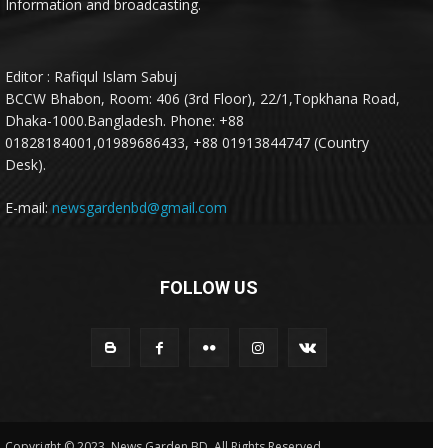
Information and broadcasting.
Editor : Rafiqul Islam Sabuj
BCCW Bhabon, Room: 406 (3rd Floor), 22/1,Topkhana Road,
Dhaka-1000.Bangladesh. Phone: +88
01828184001,01989686433, +88 01913844747 (Country
Desk).
E-mail:
newsgardenbd@gmail.com
FOLLOW US
Copyright © 2023, News Garden BD. All Rights Reserved.