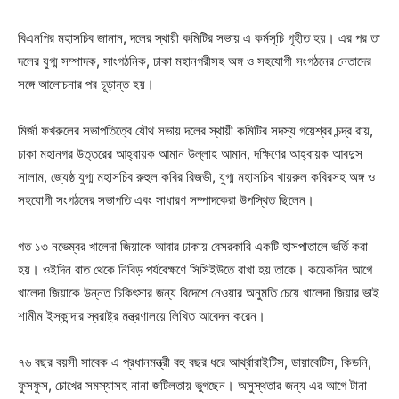
বিএনপির মহাসচিব জানান, দলের স্থায়ী কমিটির সভায় এ কর্মসূচি গৃহীত হয়। এর পর তা
দলের যুগ্ম সম্পাদক, সাংগঠনিক, ঢাকা মহানগরীসহ অঙ্গ ও সহযোগী সংগঠনের নেতাদের
সঙ্গে আলোচনার পর চূড়ান্ত হয়।
মির্জা ফখরুলের সভাপতিত্বে যৌথ সভায় দলের স্থায়ী কমিটির সদস্য গয়েশ্বর চন্দ্র রায়,
ঢাকা মহানগর উত্তরের আহ্বায়ক আমান উল্লাহ আমান, দক্ষিণের আহ্বায়ক আবদুস
সালাম, জ্যেষ্ঠ যুগ্ম মহাসচিব রুহুল কবির রিজভী, যুগ্ম মহাসচিব খায়রুল কবিরসহ অঙ্গ ও
সহযোগী সংগঠনের সভাপতি এবং সাধারণ সম্পাদকেরা উপস্থিত ছিলেন।
গত ১৩ নভেম্বর খালেদা জিয়াকে আবার ঢাকায় বেসরকারি একটি হাসপাতালে ভর্তি করা
হয়। ওইদিন রাত থেকে নিবিড় পর্যবেক্ষণে সিসিইউতে রাখা হয় তাকে। কয়েকদিন আগে
খালেদা জিয়াকে উন্নত চিকিৎসার জন্য বিদেশে নেওয়ার অনুমতি চেয়ে খালেদা জিয়ার ভাই
শামীম ইস্কান্দার স্বরাষ্ট্র মন্ত্রণালয়ে লিখিত আবেদন করেন।
৭৬ বছর বয়সী সাবেক এ প্রধানমন্ত্রী বহু বছর ধরে আর্থ্রারাইটিস, ডায়াবেটিস, কিডনি,
ফুসফুস, চোখের সমস্যাসহ নানা জটিলতায় ভুগছেন। অসুস্থতার জন্য এর আগে টানা