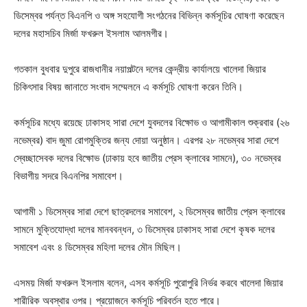
ডিসেম্বর পর্যন্ত বিএনপি ও অঙ্গ সহযোগী সংগঠনের বিভিন্ন কর্মসূচির ঘোষণা করেছেন
দলের মহাসচিব মির্জা ফখরুল ইসলাম আলমগীর।
গতকাল বুধবার দুপুরে রাজধানীর নয়াপল্টনে দলের কেন্দ্রীয় কার্যালয়ে খালেদা জিয়ার
চিকিৎসার বিষয় জানাতে সংবাদ সম্মেলনে এ কর্মসূচি ঘোষণা করেন তিনি।
কর্মসূচির মধ্যে রয়েছে ঢাকাসহ সারা দেশে যুবদলের বিক্ষোভ ও আগামীকাল শুক্রবার (২৬
নভেম্বর) বাদ জুমা রোগমুক্তির জন্য দোয়া অনুষ্ঠান। এরপর ২৮ নভেম্বর সারা দেশে
স্বেচ্ছাসেবক দলের বিক্ষোভ (ঢাকায় হবে জাতীয় প্রেস ক্লাবের সামনে), ৩০ নভেম্বর
বিভাগীয় সদরে বিএনপির সমাবেশ।
আগামী ১ ডিসেম্বর সারা দেশে ছাত্রদলের সমাবেশ, ২ ডিসেম্বর জাতীয় প্রেস ক্লাবের
সামনে মুক্তিযোদ্ধা দলের মানববন্ধন, ৩ ডিসেম্বর ঢাকাসহ সারা দেশে কৃষক দলের
সমাবেশ এবং ৪ ডিসেম্বর মহিলা দলের মৌন মিছিল।
এসময় মির্জা ফখরুল ইসলাম বলেন, এসব কর্মসূচি পুরোপুরি নির্ভর করবে খালেদা জিয়ার
শারীরিক অবস্থার ওপর। প্রয়োজনে কর্মসূচি পরিবর্তন হতে পারে।