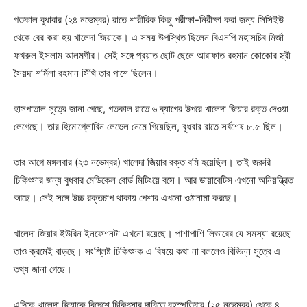
গতকাল বুধাবার (২৪ নভেম্বর) রাতে শারীরিক কিছু পরীক্ষা-নিরীক্ষা করা জন্য সিসিইউ
থেকে বের করা হয় খালেদা জিয়াকে। এ সময় উপস্থিত ছিলেন বিএনপি মহাসচিব মির্জা
ফখরুল ইসলাম আলমগীর। সেই সঙ্গে প্রয়াত ছোট ছেলে আরাফাত রহমান কোকোর স্ত্রী
সৈয়দা শর্মিলা রহমান সিঁথি তার পাশে ছিলেন।
হাসপাতাল সূত্রে জানা গেছে, গতকাল রাতে ৬ ব্যাগের উপরে খালেদা জিয়ার রক্ত দেওয়া
লেগেছে। তার হিমোগ্লোবিন লেভেল নেমে গিয়েছিল, বুধবার রাতে সর্বশেষ ৮.৫ ছিল।
তার আগে মঙ্গলবার (২৩ নভেম্বর) খালেদা জিয়ার রক্ত বমি হয়েছিল। তাই জরুরি
চিকিৎসার জন্য বুধবার মেডিকেল বোর্ড মিটিংয়ে বসে। আর ডায়াবেটিস এখনো অনিয়ন্ত্রিত
আছে। সেই সঙ্গে উচ্চ রক্তচাপ থাকায় পেশার এখনো ওঠানামা করছে।
খালেদা জিয়ার ইউরিন ইনফেশনটা এখনো রয়েছে। পাশাপাশি লিভারের যে সমস্যা রয়েছে
তাও ক্রমেই বাড়ছে। সংশ্লিষ্ট চিকিৎসক এ বিষয়ে কথা না বললেও বিভিন্ন সূত্রে এ
তথ্য জানা গেছে।
এদিকে খালেদা জিয়াকে বিদেশে চিকিৎসার দাবিতে বৃহস্পতিবার (২৫ নভেম্বর) থেকে ৪