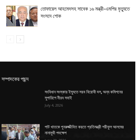
তোফায়েল আহমেদসহ সাবেক ১৬ মন্ত্রী-এমপির মৃত্যুতে
সংসদে শোক
সম্পাদকের পছন্দ
সংবিধান সংস্কার ইস্যুতে সরব বিরোধী দল, অন্য কমিশনের
সুপারিশে নীরব সবাই
July 4, 2026
পাট খাতকে পুনরুজ্জীবিত করতে প্রতিমন্ত্রী শরীফুল আলমের
নানামুখী পদক্ষেপ