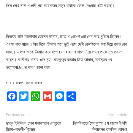
দিয়ে দেখি সাদা পাঞ্জাবী পরা কয়েকজন মানুষ বাবাকে ফেলে দেওয়ার চেষ্টা করছে।
নিহতের ভাই আনোয়ার হোসেন জানান, রাতে খাওয়া-দাওয়া শেষ করে ঘুমিয়ে ছিলেন।
এরপর রাত সাড়ে ৩ টার দিকে চিৎকার শুনে ছুটে এসে দেখি রেজাউলের গলা দিয়ে রক্ত বের
হচ্ছে। এরপর তাকে উদ্ধার করে যশোর সদর হাসপাতালে নিয়ে গেলে তাকে মৃত ঘোষণা
করেন। কালীগঞ্জ থানার ওসি মুহা: মাহফুজুর রহমান মিয়া জানান, তদন্তের পর
হত্যাকাÐের কারণ জানা যাবে।
শেয়ার করতে ক্লিক করুন
Facebook
Twitter
WhatsApp
Gmail
Messenger
Share
Previous article
Next article
ছাত্র ইউনিয়ন ঢাকা মহানগরের নেতৃত্বে
ঝিনাইদহের শৈলকুপায় ৫ম ধাপের ইউপি
মিমো-লাভলী-প্রিজম
নির্বাচনের তফসিল ঘোষণা