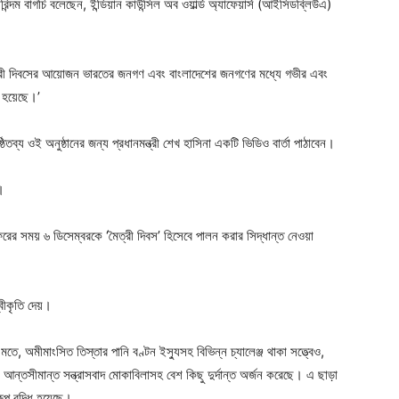
িন্দম বাগচি বলেছেন, ইন্ডিয়ান কাউন্সিল অব ওয়ার্ল্ড অ্যাফেয়ার্স (আইসিডব্লিউএ)
ৈত্রী দিবসের আয়োজন ভারতের জনগণ এবং বাংলাদেশের জনগণের মধ্যে গভীর এবং
ত হয়েছে।’
্ঠিতব্য ওই অনুষ্ঠানের জন্য প্রধানমন্ত্রী শেখ হাসিনা একটি ভিডিও বার্তা পাঠাবেন।
।
শ সফরের সময় ৬ ডিসেম্বরকে ‘মৈত্রী দিবস’ হিসেবে পালন করার সিদ্ধান্ত নেওয়া
বীকৃতি দেয়।
মতে, অমীমাংসিত তিস্তার পানি বণ্টন ইস্যুসহ বিভিন্ন চ্যালেঞ্জ থাকা সত্ত্বেও,
বং আন্তসীমান্ত সন্ত্রাসবাদ মোকাবিলাসহ বেশ কিছু দুর্দান্ত অর্জন করেছে। এ ছাড়া
ূপ বৃদ্ধি হয়েছে।