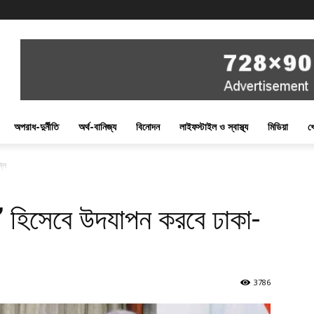
অপরাধ-দুর্নীতি
অর্থ-বানিজ্য
বিনোদন
লাইফস্টাইল ও স্বাস্থ্য
মিডিয়া
খ
্লি
স’ হিসেবে উদযাপন করবে ঢাকা-
3786