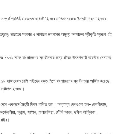
ger
e
সম্পর্ক প্রতিষ্ঠার ৫০তম বার্ষিকী হিসেবে ৬ ডিসেম্বরকে ‘মৈত্রী দিবস’ হিসেবে
ুক্তিযুদ্ধে ভারতের সরকার ও সাধারণ জনগণের অমূল্য অবদানের স্বীকৃতি স্বরূপ এই
ের এবং ১৯৭১ সালে বাংলাদেশের স্বাধীনতার জন্য জীবন উৎসর্গকারী ভারতীয় সেনাদের
তের ১৮ হাজারেরও বেশি শহীদের রক্ত মিশে বাংলাদেশের স্বাধীনতায় অর্জিত হয়েছে।
তি স্থাপিত হয়েছে।
ি দেশে একসঙ্গে মৈত্রী দিবস পালিত হবে। অন্যান্য দেশগুলো হল- বেলজিয়াম,
, অস্ট্রেলিয়া, ফ্রান্স, জাপান, মালয়েশিয়া, সৌদি আরব, দক্ষিণ আফ্রিকা,
াষ্ট্র।