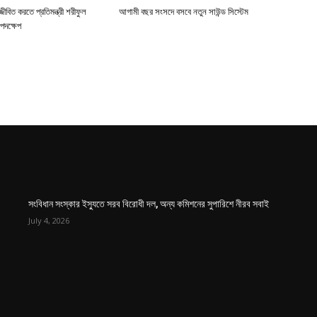
জীবিত করতে প্রতিমন্ত্রী শরীফুল
আগামী বছর সংসদে বসবে নতুন সাউন্ড সিস্টেম
পদক্ষেপ
সংবিধান সংস্কার ইস্যুতে সরব বিরোধী দল, অন্য কমিশনের সুপারিশে নীরব সবাই
July 4, 2026