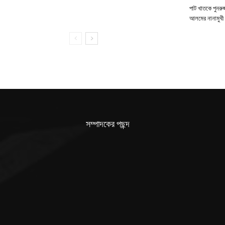
পাট খাতকে পুনরুজ্
আলমের নানামুখী 
সম্পাদকের পছন্দ