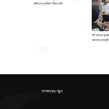
কমিশনের সুপারিশে নীরব সবাই
পাট খাতকে পুনরুজ্
আলমের নানামুখী 
সম্পাদকের পছন্দ