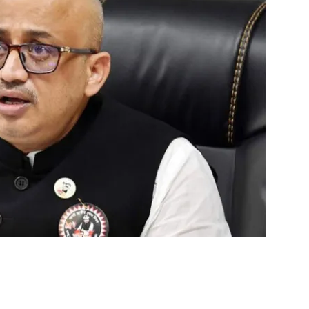
ger
e